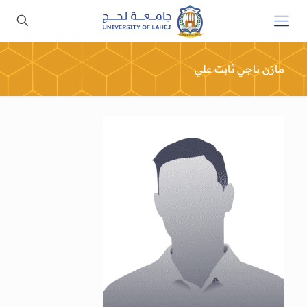
مازن ناجي ثابت علي