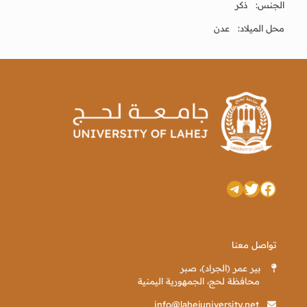
الجنس: ذكر
محل الميلاد: عدن
تويتر
فيسبوك
تيليجرام
تواصل معنا
بير عمر (الجراد)، صبر
محافظة لحج، الجمهورية اليمنية
info@lahejuniversity.net