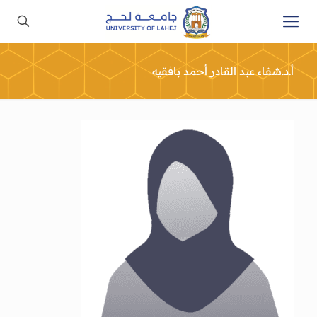
أ.د.شفاء عبد القادر أحمد بافقيه