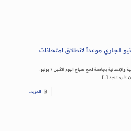
كلية صبر بجامعة لحج يقر 25 يونيو الجاري موعداً لانطلاق امتحانات
لحج/إعلام الجامعة: عقد مجلس كلية صبر للعلوم التطبيقية والإنسانية بجامعة لحج صباح اليوم الاثنين 7 يونيو،
[…]
المزيد..