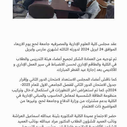
عقد مجلس كلية العلوم الإدارية والمصرفيه جامعة لحج يوم الاربعاء
الموافق 24 ابريل 2024 لدورته الثالثه لشهري مارس وابريل
تم توجيه من العمادة الشكر لجميع أعضاء هيئة التدريس والطلاب
في الكلية والطاقم الإداري لحسن الانضباط في سير العمل الإداري و
الأكاديمي بعد إجازة عيد الفطر المبارك،
كما ناقش أعضاء المجلس الاستعداد لامتحان الدور الثاني وإقرار
جدول الامتحان الدور الثاني للفصل الجامعي الاول للعام 2023-
2024م، كما تم استعراض اخر التطورات في استكمال ادخال وتركيب
منظومة الطاقة الشمسية لمعامل الحاسوب والمباني الإدارية في
الكلية بدعم مشترك من وزارة الدفاع وجامعة لحج، وغيرها من
المواضيع ذات الاهتمام
حضر الاجتماع عميدة الكلية الدكتوره بثينة عبدالله اسماعيل العراشة
ونائب العميد للشؤون الطلاب الدكتور مراد عبدالله ،ونائب العميد
للشؤون الأكاديمية الدكتوره خلدا البان ، ورئيس قسم التسجيل