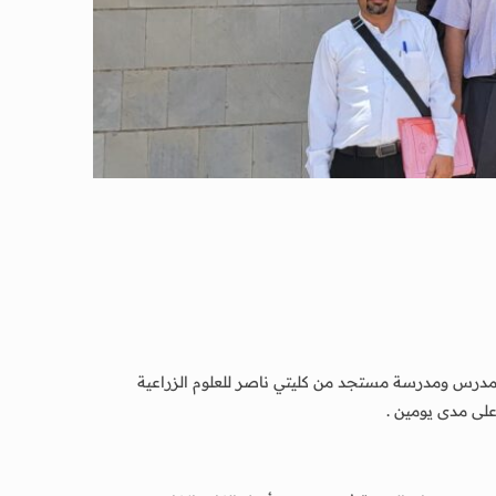
تمت صباح اليوم الاحد الموافق 18 مايو 2025م الدورة التدريبية حول إدارة الصف الجامعي للمدرسين المستجدين والتي شارك فيها 19 مدرس ومدرسة مستجد من كليتي ناصر للعلوم الزراعية
على مدى يومين .