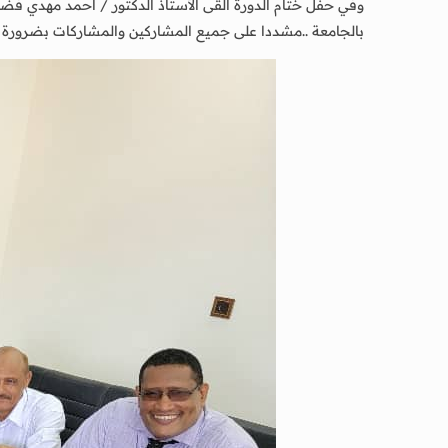
وفي حفل ختام الدورة ألقى الأستاذ الدكتور / احمد مهدي فضيل
بالجامعة ..مشددا على جميع المشاركين والمشاركات بضرورة تطبي