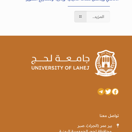
المزيد..
تويتر
فيسبوك
تيليجرام
تواصل معنا
بير عمر (الجراد)، صبر
محافظة لحج، الجمهورية اليمنية