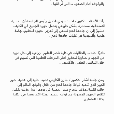
والوقوف أمام الصعوبات التي ترافقها .
وأكد الأستاذ الدكتور / احمد مهدي فضيل رئيس الجامعة أن العملية
الامتحانية مستمرة بشكل طبيعي بفضل جهود الجميع في الكلية…
مشيرًا إلى أن جامعة لحج تسعى إلى تعزيز الجهود لتحقيق نهضة
علمية وأكاديمية في كليات جامعة لحج ..
داعيًا الطلاب والطالبات في كلية ناصر للعلوم الزراعية إلى بذل مزيد
من الجهد والمثابرة لتحقيق اعلى الدرجات العلمية التي تسهم في
خلق التنافس العلمي والأكاديمي .
ومن جانبه أشار الدكتور / مازن الكازمي عميد الكلية إلى أهمية الدور
الكبير الذي تلعبه قيادة جامعة لحج من خلال وقوفها الدائم إلى
جانب الكلية…مؤكدا بنجاح سير العملية في يومها الأول وذلك بفضل
تظافر الجهود المبذولة من نواب العميد الهيئة التدريسية في الكلية
وكافة العاملين.