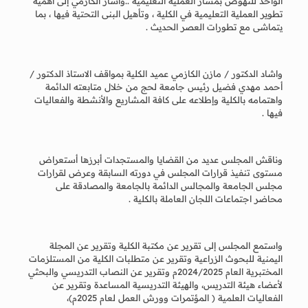
الواحد للنهوض بمسار العملية التعليمية ..وأشار الكازمي إلى اهمية
تطوير العملية التعليمية في الكلية ، وتأهيل البنى التحتية فيها ، بما
يتماشى مع تطورات العصر الحديث .
واشاد الدكتور / مازن الكازمي عميد الكلية بمواقف الاستاذ الدكتور /
أحمد مهدي فضيل رئيس جامعة لحج من خلال متابعته الدائمة
واهتمامه بالكلية وإطلاعه على كافة المشاريع والأنشطة والفعاليات
فيها .
وناقش المجلس عديد من القضايا والمستجدات أبرزها أستعراض
مستوى تنفيذ قرارات المجلس في دورته السابقة وعرض لقرارات
مجلس الجامعة والمجالس الدائمة بالجامعة والمصادقة على
محاضر اجتماعات اللجان العاملة بالكلية .
واستمع المجلس إلى تقرير عن مكتبة الكلية وتقرير عن المجلة
اليمنية للبحوث الزراعية وتقرير عن متطلبات الكلية من المستلزمات
المختبرية العام 2024/2025م وتقرير عن النصاب التدريسي والبحثي
لأعضاء هيئة التدريس، والهيئة التدريسية المساعدة وتقرير عن
الفعاليات العلمية ( المؤتمرات وورش العمل لعام 2025م)،