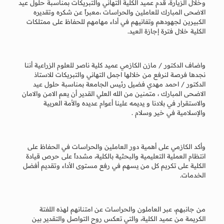
وخلال الزيارة، قدم عميد الكلية التهاني والتبريكات بمناسبة حلول عيد
الاضحى المبارك للعاملين والحراسات ،معبراً عن شكره وتقديره
الكبيرين لجهودهم وتفانيهم في أداء مهامهم للحفاظ على ممتلكات
الكلية خلال فترة إجازة العيد.
واضاف الدكتور / مازن الكازمي عميد كلية ناصر للعلوم الزراعية أننا
نجدها فرصة لنرفع من خلالها اجمل التهاني والتبريكات للاستاذ
الدكتور / احمد مهدي فضيل رئيس الجامعة بمناسبة حلول عيد
الاضحى المبارك ، متمنين من الله العلي القدير أن يعم الامن والامان
والاستقرار في بلادنا و يديمه علينا أعوام عديده والأمة العربية
والإسلامية في خير وسلام .
وأكد الكازمي على أهمية دور العاملين والحراسات في الحفاظ على
انتظام العملية التعليمية والبحثية بالكلية، مشدداً على حرص قيادة
الكلية على تكريم كل من يسهم في رفع مستوى الأداء وتقديم أفضل
الخدمات.
من جانبهم، عبر العاملون والحراسات عن امتنانهم لهذه اللفتة
الكريمة من عميد الكلية، والتي تعكس روح التواصل والتقدير بين