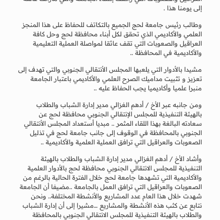
إلى يومنا هذا .
وطالب رئيس جامعة لحج الجميع بالتكاتف للحفاظ على هذا المنجز
العلمي والأكاديمي الذي تحقق لكل أبناء محافظة لحج وحل كافة
العراقيل والصعوبات التي تقف عائقا لمواصلة العملية التعليمية
والأكاديمية في المحافظة ..
مشيدا بالأدوار التي يلعبها المجلس الأنتقالي الجنوبي والتي تهدف إلى
تعزيز و تثبيت مداميك الصرح العلمي والأكاديمي باعتبار الجامعة
منبرا علميا وأكاديميا يجب الحفاظ عليه ..
ومن جانبه عبر الأخ / أدهم الغزالي مدير إدارة الشباب والطلاب
بالهيئة التنفيذية للمجلس الإنتقالي الجنوبي محافظة لحج عن
سعادته البالغة بهذا اللقاء المثمر .. مبديا أستعداد المجلس الأنتقالي
الجنوبي بالمحافظة في الوقوف إلى جانب جامعة لحج في تذليل
الصعوبات والعراقيل التي ترافق العملية العلمية والأكاديمية ..
وأشاد الأخ / أدهم الغزالي مدير إدارة الشباب والطلاب بالهيئة
التنفيذية للمجلس الانتقالي الجنوبي محافظة لحج بالأدوار العلمية
والأكاديمية التي تشهدها جامعة لحج خلال الفترة الحالية بالرغم من
الصعوبات والعراقيل التي ترافق العمل بالجامعة ..مضيفا أن الجامعة
شهدت خلال هذا العام عدد المشاريع والأنشطة المختلفة.. ونحن
نتابع عن كثب هذه الأنشطة والمشاريع …مشيرا إلى أن إدارة الشباب
والطلاب بالهيئة التنفيذية للمجلس الانتقالي الجنوبي بالمحافظة