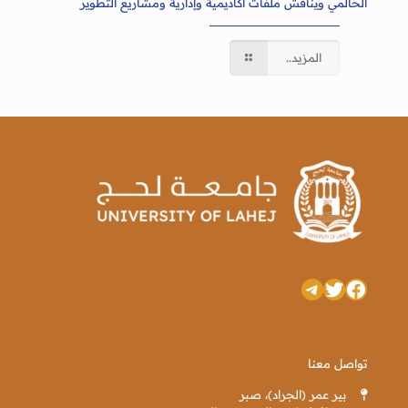
الحالمي ويناقش ملفات أكاديمية وإدارية ومشاريع التطوير
المزيد..
تويتر
فيسبوك
تيليجرام
تواصل معنا
بير عمر (الجراد)، صبر