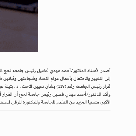
إلى التغيير والاحتفال بأعمال عوام النساء وشجاعتهن وثباتهن في
قرار رئيس الجامعه رقم (119) بشأن تعيين الاخت . د . بثينة عبدالله اسماعيل علوي عميدا لكلية العلوم الإدارية والمصرفية جامعه لحج .
وأكد الدكتور/أحمد مهدي فضيل رئيس جامعة لحج أن القرار أكد 
الأكبر، متمنياً المزيد من التقدم للجامعة وللدكتوره للرقى لم