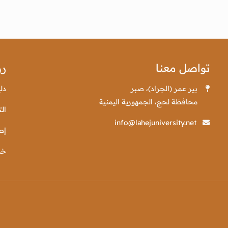
تواصل معنا
رو
بير عمر (الجراد)، صبر
دل
محافظة لحج، الجمهورية اليمنية
الت
info@lahejuniversity.net
إص
خد