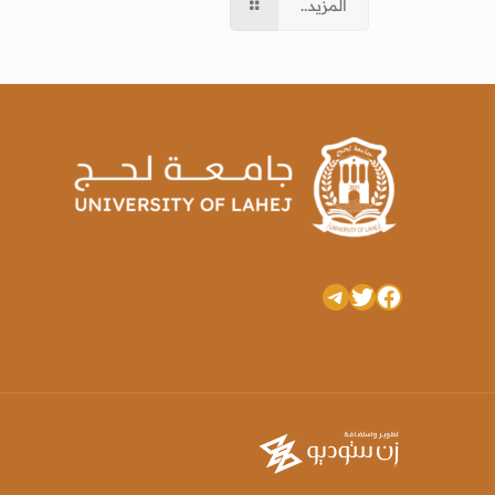
المزيد..
تويتر
فيسبوك
تيليجرام