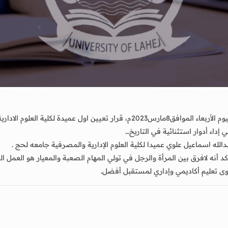
أصدر الأستاذ الدكتور/أحمد مهدي فضيل رئيس جامعة لحج،اليوم الأربعاء الموافق8مار
 إداء أدوار استثنائية في التاريخ…
أنه لافرق بين المرأة والرجل في تولي المهام الصعبة والمعيار هو العمل ا
ستوى تعليم أكاديمي وإداري لمستقبل أفضل.