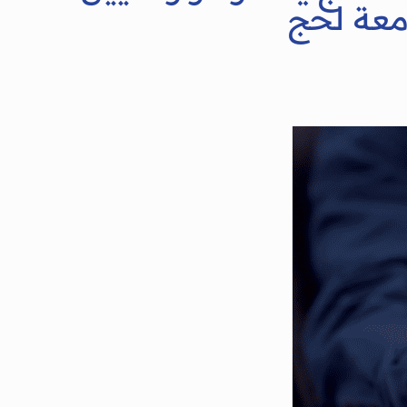
امعة لحج