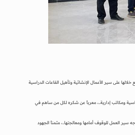
ة لكلية العلوم الإدارية والمصرفية ، اطلع خلالها على سير الأعمال الإنشائية وتأهيل القاعات الدراسية
اسية ومكاتب إدارية..، معرباً عن شكره لكل من ساهم في
 سير العمل للوقوف أمامها ومعالجتها..، مثمناً الجهود