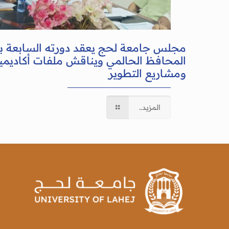
مجلس جامعة لحج يعقد دورته السابعة 
المحافظ الحالمي ويناقش ملفات أكاديمية
ومشاريع التطوير
المزيد..