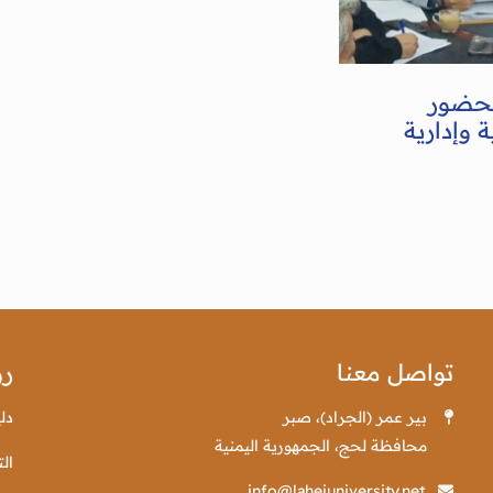
بحضور
 وإدارية
تواصل معنا
رو
بير عمر (الجراد)، صبر
دل
محافظة لحج، الجمهورية اليمنية
الت
info@lahejuniversity.net