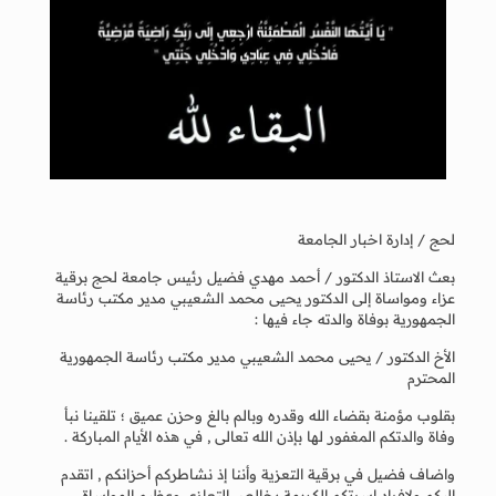
لحج / إدارة اخبار الجامعة
بعث الاستاذ الدكتور / أحمد مهدي فضيل رئيس جامعة لحج برقية
عزاء ومواساة إلى الدكتور يحيى محمد الشعيبي مدير مكتب رئاسة
الجمهورية بوفاة والدته جاء فيها :
الأخ الدكتور / يحيى محمد الشعيبي مدير مكتب رئاسة الجمهورية
المحترم
بقلوب مؤمنة بقضاء الله وقدره وبالم بالغ وحزن عميق ؛ تلقينا نبأ
وفاة والدتكم المغفور لها بإذن الله تعالى , في هذه الأيام المباركة .
واضاف فضيل في برقية التعزية وأننا إذ نشاطركم أحزانكم , اتقدم
إليكم ولافراد اسرتكم الكريمة بخالص التعازي وعظيم المواساة ,