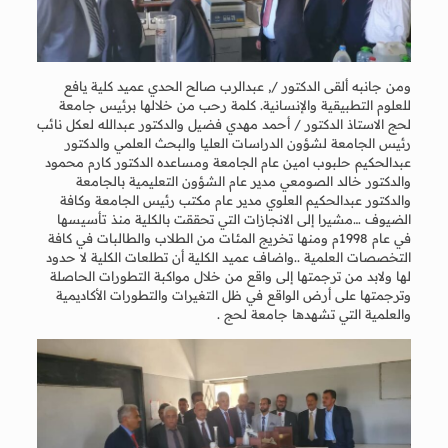
ومن جانبه ألقى الدكتور /, عبدالرب صالح الحدي عميد كلية يافع
للعلوم التطبيقية والإنسانية. كلمة رحب من خلالها برئيس جامعة
لحج الاستاذ الدكتور / أحمد مهدي فضيل والدكتور عبدالله لعكل نائب
رئيس الجامعة لشؤون الدراسات العليا والبحث العلمي والدكتور
عبدالحكيم حلبوب امين عام الجامعة ومساعده الدكتور كارم محمود
والدكتور خالد الصومعي مدير عام الشؤون التعليمية بالجامعة
والدكتور عبدالحكيم العلوي مدير عام مكتب رئيس الجامعة وكافة
الضيوف …مشيرا إلى الانجازات التي تحققت بالكلية منذ تأسيسها
في عام 1998م ومنها تخريج المئات من الطلاب والطالبات في كافة
التخصصات العلمية ..واضاف عميد الكلية أن تطلعات الكلية لا حدود
لها ولابد من ترجمتها إلى واقع من خلال مواكبة التطورات الحاصلة
وترجمتها على أرض الواقع في ظل التغيرات والتطورات الأكاديمية
والعلمية التي تشهدها جامعة لحج .