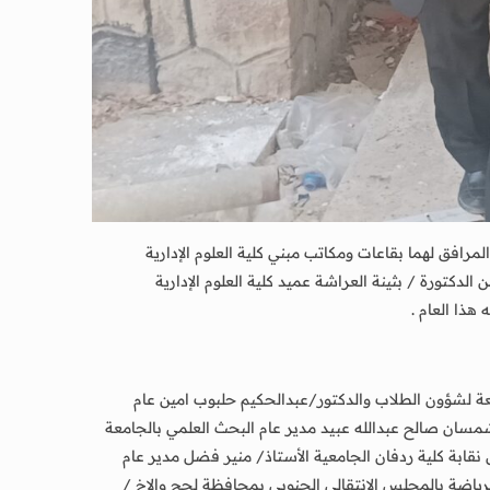
افق لهما بقاعات ومكاتب مبني كلية العلوم الإدارية
دكتورة / بثينة العراشة عميد كلية العلوم الإدارية
هذا العام .
 لشؤون الطلاب والدكتور/عبدالحكيم حلبوب امين عام
شمسان صالح عبدالله عبيد مدير عام البحث العلمي بالجامعة
قابة كلية ردفان الجامعية الأستاذ/ منير فضل مدير عام
لرياضة بالمجلس الانتقالي الجنوبي بمحافظة لحج والاخ /