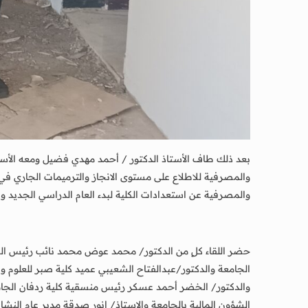
بعد ذلك طاف الأستاذ الدكتور / أحمد مهدي فضيل ومعه الأستا
والمصرفية للاطلاع على مستوى الانجاز والترميمات الجاري في ا
والمصرفية عن استعدادات الكلية لبدء العام الدراسي الجديد وا
حضر اللقاء كلٍ من الدكتور/ محمد عوض محمد نائب رئيس الج
الجامعة والدكتور/عبدالفتاح الشعيبي عميد كلية صبر للعلوم و
والدكتور/ الخضر أحمد عسكر رئيس منسقية كلية ردفان الجامعي
الشؤون المالية بالجامعة والاستاذ/ انور صدقة مدير عام النشا