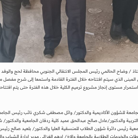
ذ / وضاح الحالمي رئيس المجلس الانتقالي الجنوبي محافظة لحج والوفد المر
لمبنى الذي سيتم افتتاحه خلال الفترة القادمة واستمعا إلى شرح مفصل من ال
ستمرار مستوى إنجاز مشروع ترميم الكلية خلال هذه الفترة حتى يتم افتتاحه 
امعة للشؤون الأكاديمية والدكتور/ وائل مصطفى شكري نائب رئيس الجامعة
التربية والدكتور/عادل صالح عبدالحق عميد كلية ردفان الجامعية والدكتور/ 
ة رئيس دائرة شؤون الطلاب للمنسقية العليا والدكتور/ بلعيد صالح رئيس ن
طات والخدمات الطلابية بالجامعة والاخ/ ادهم الغزالي مدير إدارة الشباب وا