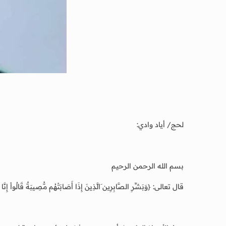
لحج/ أياد وادي:
بسم الله الرحمن الرحيم
قال تعالى: {وَبَشِّرِ الصَّابِرِين َالَّذِينَ إِذَا أَصَابَتْهُم مُّصِيبَةٌ قَالُواْ إِنَّا