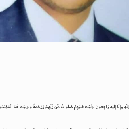
 لِلّهِ وَإِنَّا إِلَيْهِ رَاجِعونَ أُولَئِكَ عَلَيْهِمْ صَلَوَاتٌ مِّن رَّبِّهِمْ وَرَحْمَةٌ وَأُولَئِكَ هُمُ ا