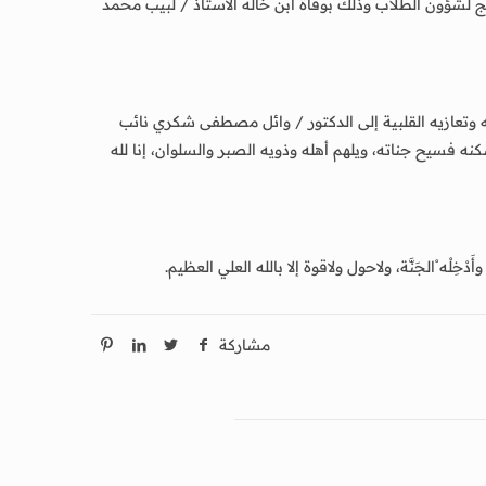
لشؤون الطلاب وذلك بوفاة ابن خاله الأستاذ / لبيب محمد
وتعازيه القلبية إلى الدكتور / وائل مصطفى شكري نائب
ه فسيح جناته، ويلهم أهله وذويه الصبر والسلوان، إنا لله
سِ، وأَدْخِلْه ْالجَنَّة، ولاحول ولاقوة إلا بالله العلي العظيم.
مشاركة