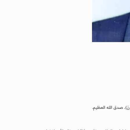
لْمُهْتَدُونَ}. صدق الله العظيم.