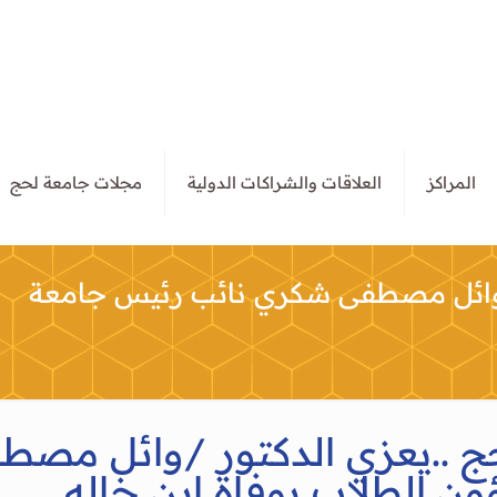
المراكز
العلاقات والشراكات الدولية
مجلات جامعة لحج
/وائل مصطفى شكري نائب رئيس جامعة
ج ..يعزي الدكتور /وائل مص
ن الطلاب بوفاة ابن خاله