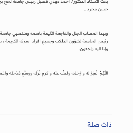
بعث الأستاذ الدكتور/ أحمد مهدي فضيل رئيس جامعة لحج برق
حسن محرد ..
وبهذا المصاب الجلل والفاجعة الأليمة باسمه ومنتسبي جامعة
رئيس الجامعة لشؤون الطلاب وجميع افراد اسرته الكريمة ، سائل
وإنا اليه راجعون.
اللَّهُمَّ اغْفِرْ لَه وارْحَمْه واعفُ عنْه وأكرم نُزُله ووسِّع مُدْخلَه واغسل
ذات صلة