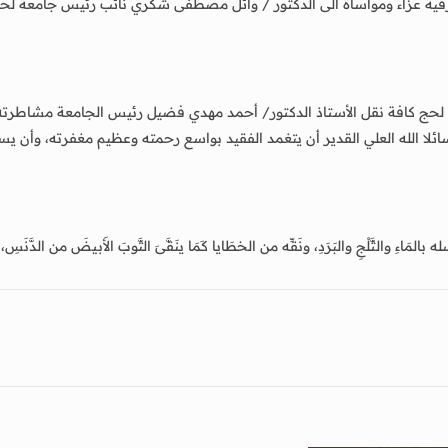
ية عزاء ومواساة الى الدكتور / وائل مصطفى شكري نائب رئيس جامعة لحج 
 لحج كافة نقل الأستاذ الدكتور/ أحمد مهدي فضيل رئيس الجامعة مشاطرته 
ا الله العلي القدير أن يتغمد الفقيد بواسع رحمته وعظيم مغفرته، وأن يسكن
ه بالمَاءِ والثَّلْجِ والبَرَدِ، ونَقِّه من الخطَايا كَمَا ينَقَّىَ الثَّوبَ الأَبيضَ من الدَّنَ