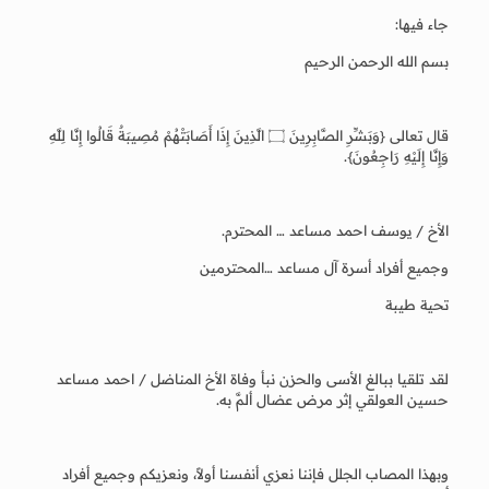
جاء فيها:
بسم الله الرحمن الرحيم
قال تعالى {وَبَشِّرِ الصَّابِرِينَ ۝ الَّذِينَ إِذَا أَصَابَتْهُمْ مُصِيبَةٌ قَالُوا إِنَّا لِلَّهِ
وَإِنَّا إِلَيْهِ رَاجِعُونَ}.
الأخ / يوسف احمد مساعد … المحترم.
وجميع أفراد أسرة آل مساعد …المحترمين
تحية طيبة
لقد تلقيا ببالغ الأسى والحزن نبأ وفاة الأخ المناضل / احمد مساعد
حسين العولقي إثر مرض عضال ألمَّ به.
وبهذا المصاب الجلل فإننا نعزي أنفسنا أولاً، ونعزيكم وجميع أفراد