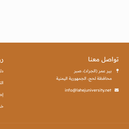
تواصل معنا
رو
بير عمر (الجراد)، صبر
دل
محافظة لحج، الجمهورية اليمنية
الت
info@lahejuniversity.net
إص
خد