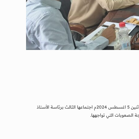
بحضور الأستاذ الدكتور/أحمد مهدي فضيل رئيس جامعة لحج عقدت اللجنة التحضيرية لتأسيس كلية الطب والعلوم الصحية صباح اليوم الاثنين 5 اغسطس 2024م اجتماعها الثالث برئاسة الأستاذ
 الصعوبات التي تواجهها.