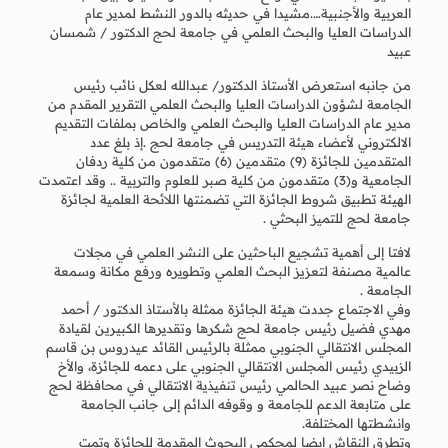
العربية والأجنبية….مشيدا في حديثه بالدور النشط لمدير عام
الدراسات العليا والبحث العلمي في جامعة لحج الدكتور / شمسان
عبيد
من جانبه استعرض الأستاذ الدكتور/ عبدالله لعكل نائب رئيس
الجامعة لشؤون الدراسات العليا والبحث العلمي التقرير المقدم من
مدير عام الدراسات العليا والبحث العلمي والخاص بملفات التقديم
الالكتروني لأعضاء هيئة التدريس في جامعة لحج .إذ بلغ عدد
المتقدمين للجائزة (9) متقدمين (6) متقدمون من كلية ردفان
الجامعية و(3) متقدمون من كلية صبر للعلوم والتربية .. وقد اعتمدت
الهيئة تطبيق شروط الجائزة التي تضمنتها اللائحة العلمية لجائزة
جامعة لحج للتميز البحثي .
لافتا إلى أهمية تشجيع الباحثين على النشر العلمي في مجلات
عالمية مصنفة لتعزيز البحث العلمي وتطويره ورفع مكانة وسمعة
الجامعة .
وفي الاجتماع جددت هيئة الجائزة ممثلة بالأستاذ الدكتور / أحمد
مهدي فضيل رئيس جامعة لحج شكرها وتقديرها الكبيرين لقيادة
المجلس الانتقالي الجنوبي ممثلة بالرئيس القائد عيدروس بن قاسم
الزبيدي رئيس المجلس الانتقالي الجنوبي على دعمه للجائزة، والأخ
وضاح نصر عبيد الحالمي رئيس تنفيذية الانتقالي في محافظة لحج
على متابعة الدعم للجامعة و وقوفه الدائم إلى جانب الجامعة
وانشطتها المختلفة.
وتطرق النقاش ايضا لمحكمي البحوث المقدمة للجائزة وتمت