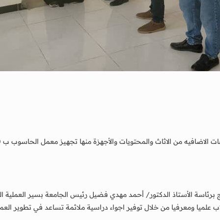
حج برئاسة الأستاذ الدكتور/ أحمد مهدي فضيل رئيس الجامعة بسير العملية ا
ب علميا ومعرفيا من خلال توفير اجواء دراسية ملائمة تساعد في تطوير العملية