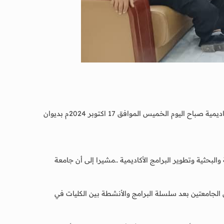
التقى الأستاذ الدكتور / أحمد مهدي فضيل رئيس جامعة لحج ومعه الأستاذ الدكتور / محمد عوض محمد نائب رئيس الجامعة للشؤون الأكاديمية صباح اليوم الخميس الموافق 17 اكتوبر 2024م بديوان
لبحثية وتطوير البرامج الأكاديمية ..مشيرا إلى أن جامعة
الجامعتين بعد سلسلة البرامج والأنشطة بين الكليات في