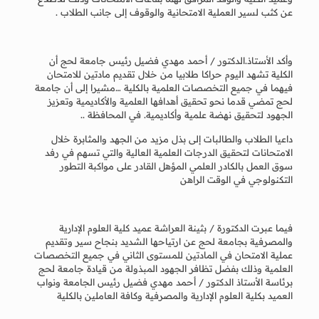
عن كثب لسير العملية الامتحانية والوقوف إلى جانب الطلاب .
وأكد الأستاذ.الدكتور / أحمد مهدي فضيل رئيس جامعة لحج أن
الكلية تشهد اليوم حراكا طلابيا من خلال تقديم مادتين للامتحان
فيهما في جميع التخصصات العلمية بالكلية …مشيرا إلى أن جامعة
لحج تمضي قدما نحو تحقيق أهدافها العلمية والأكاديمية وتعزيز
الجهود لتحقيق نهضة علمية وأكاديمية. في المحافظة ..
داعيا الطلاب والطالبات إلى بذل مزيد من الجهد والمثابرة خلال
الامتحانات لتحقيق الدرجات العلمية العالية والتي تسهم في رفد
سوق العمل بالكادر العلمي المؤهل القادر على مواكبة التطور
التكنولوجي في الوقت الراهن
فيما عبرت الدكتورة / بثينة العراشة عميد كلية العلوم الإدارية
والمصرفية بجامعة لحج عن ارتياحها الشديد بنجاح سير وتقديم
عملية الامتحان في المادتين للمستوى الثاني في جميع التخصصات
العلمية وذلك بفضل تظافر الجهود المبذولة من قيادة جامعة لحج
برئاسة الأستاذ الدكتور / أحمد مهدي فضيل رئيس الجامعة ونواب
العميد بكلية العلوم الإدارية والمصرفية وكافة العاملين بالكلية