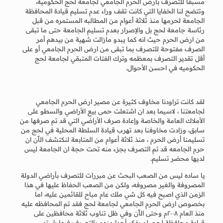
مسبقا للتصرف بأرض الحرم الجامعي لجامعة لحج الحكومية،
وتتضح لنا الخفايا التي كانت تقف وراء عدم تسليم قيادة المحافظة
الجامعة لحرمها منذ ثلاثة أعوام من المطالبه المستمره من قبل
رئاسة جامعة لحج بل والإصرار بعدم تسليم الجامعة حتى ما تبقى
من ارض الحرم حيث انه كما يبدو مازالت شهية من بيدهم أمر
الصرف مفتوحة للتصرف بما تبقى من ارض الحرم الجامعي أو على
أقل تقدير التصرف بمعظمه وترك الفتات المتبقي لجامعة لحج
الحكوميه في احسن الأحوال.
لقد كانت تراودنا مخاوف كثيرة عن مصير ارض الحرم الجامعي
لجامعتنا ، لاسيما بعد ان اشتعلت حمى بيع الأراضي والسطو على
الأملاك العامة والخاصة وإعادة صرف الأراضي التي قد تم صرفها من
سابق، وزادت مخاوفنا بعد تهرب قيادة السلطة المحلية في لحج من
تسليمنا أرض الحرم ، منذ ثلاثة أعوام من المتابعة لنكتشف الٱن ان
حرم الجامعه قد تم التصرف بجزء منه تحت حجة ان الجامعة ليس
لديها محضر تسليم.
يا ساده ليس من الصعب البحث عن مبررات للتصرف بأراضي الدولة
المصروفة والغير مصروفه، ولكن من الصعب الحفاظ عليها في هذا
الزمن الذي اصبح فيه كل شي ملك عام مباح للقائمين عليه، اما
بخصوص ارض الحرم الجامعي لجامعة لحج فقد تم المحافظه عليه
منذ العام ٢٠٠٨م وحتى الٱن وفي ظل تناوب ثلاثة محافظين على
قيادة محافظة لحج، لم يفكر أحدا منهم بالتصرف فيها بل تم