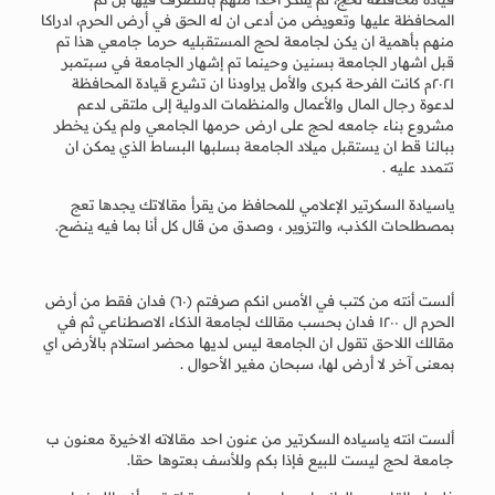
المحافظة عليها وتعويض من أدعى ان له الحق في أرض الحرم، ادراكا
منهم بأهمية ان يكن لجامعة لحج المستقبليه حرما جامعي هذا تم
قبل اشهار الجامعة بسنين وحينما تم إشهار الجامعة في سبتمبر
٢٠٢١م كانت الفرحة كبرى والأمل يراودنا ان تشرع قيادة المحافظة
لدعوة رجال المال والأعمال والمنظمات الدولية إلى ملتقى لدعم
مشروع بناء جامعه لحج على ارض حرمها الجامعي ولم يكن يخطر
ببالنا قط ان يستقبل ميلاد الجامعة بسلبها البساط الذي يمكن ان
تتمدد عليه .
ياسيادة السكرتير الإعلامي للمحافظ من يقرأ مقالاتك يجدها تعج
بمصطلحات الكذب، والتزوير ، وصدق من قال كل أنا بما فيه ينضح.
ألست أنته من كتب في الأمس انكم صرفتم (٦٠) فدان فقط من أرض
الحرم ال ١٢٠٠ فدان بحسب مقالك لجامعة الذكاء الاصطناعي ثم في
مقالك اللاحق تقول ان الجامعة ليس لديها محضر استلام بالأرض اي
بمعنى آخر لا أرض لها، سبحان مغير الأحوال .
ألست انته ياسياده السكرتير من عنون احد مقالاته الاخيرة معنون ب
جامعة لحج ليست للبيع فإذا بكم وللأسف بعتوها حقا.