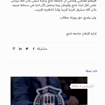
فليعلم القاصي والداني ان جامعه لحج وجدة لتبقى بأذن الله نبراس
علمي لكل ابناء لحج والوطن وما يحصل الٱن انما هي سحابة صيف
باذن الله ستزول قريبا قريبا وإننا لناظريه لقريب .
ولن يضبع حق ووراه مطالب
إداره الإعلام جامعه لحج
مشاركة
ذات صلة
أغسطس 9, 2026