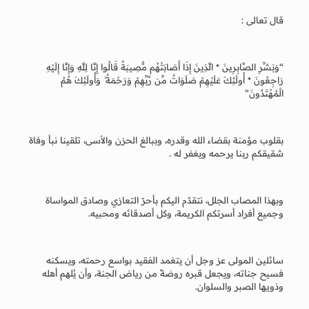
قال تعالى :
“وَبَشِّرِ الصَّابِرِينَ * الَّذِينَ إِذَا أَصَابَتْهُم مُّصِيبَةٌ قَالُوا إِنَّا لِلَّهِ وَإِنَّا إِلَيْهِ
رَاجِعُونَ * أُولَئِكَ عَلَيْهِمْ صَلَوَاتٌ مِّن رَّبِّهِمْ وَرَحْمَةٌ ۖ وَأُولَئِكَ هُمُ
الْمُهْتَدُونَ”
بقلوب مؤمنة بقضاء الله وقدره، وببالغ الحزن والأسى، تلقينا نبأ وفاة
شقيقكم ربنا يرحمه ويغفر له .
وبهذا المصاب الجلل، نتقدّم اليكم بأحرّ التعازي وصادق المواساة
وجميع أفراد أسرتكم الكريمة، وكل أصدقائه ومحبيه.
سائلين المولى عز وجل أن يتغمد الفقيد بواسع رحمته، ويسكنه
فسيح جناته، ويجعل قبره روضةً من رياض الجنة، وأن يُلهم أهله
وذويها الصبر والسلوان.