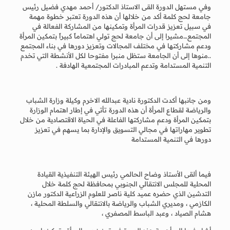
وفي مستهل الدورة القى الاستاذ الدكتور/ أحمد مهدي فضيل رئيس
جامعة لحج كلمة أكد من خلالها أن هذه الدورة تعتبر خطوة مهمة
في سبيل تعزيز قدرات المرأة وتمكينها من المشاركة الفعالة في
المجتمع…مشيرا إلى أن جامعة لحج تولي اهتماماً كبيراً بتمكين المرأة
ودعم مشاركتها في مختلف المجالات وتعزيز دورها في بناء المجتمع
..منوها إلى أن الجامعة ستظل منبرا مفتوحا لكل الأنشطة التي تخدم
التنمية المستدامة وتدعم المبادرات المجتمعية الهادفة .
ومن جانبها أكدت الدكتورة نادية عبدالله الاخرم وكيلة وزارة الشباب
والرياضة لقطاع المرأة أن هذه الدورة تأتي في إطار اهتمام الوزارة
بتمكين المرأة ودعم مشاركتها الفاعلة في الحياة الاقتصادية من خلال
تطوير مهاراتها في مجالي التسويق والإدارة بما يسهم في تعزيز
دورها في التنمية المستدامة
فيما ألقى الأستاذ وضاح الحالمي رئيس الهيئة التنفيذية القيادة
المحلية للمجلس الانتقالي الجنوبي بمحافظة لحج كلمة خلال
التدشين الذي حضره عميد كلية ناصر للعلوم الزراعية الدكتور مازن
الكازمي ، ومديري الشباب والرياضة بالانتقالي والسلطة المحلية ،
هشام الصياد ، وعبد الباسط المصفري ،