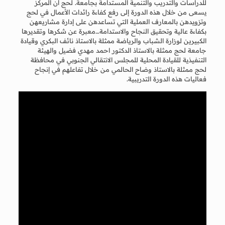
للدراسات والتدريب والتنمية المستدامة بجامعة. لحج أن المركز
يسعى من خلال هذه الدورة إلى رفع كفاءة رائدات الأعمال في لحج
وتزويدهن بالمعارف العملية التي تساعدهن على إدارة مشاريعهن
بكفاءة عالية وتحقيق النجاح والاستدامة…معبرة عن شكرها وتقديرها
الكبيرين لوزارة الشباب والرياضة ممثلة بالاستاذ نائف البكري وقيادة
جامعة لحج ممثلة بالاستاذ الدكتور احمد مهدي فضيل والهيئة
التنفيذية للقيادة المحلية للمجلس الانتقالي الجنوبي في محافظة
لحج ممثلة بالاستاذ وضاح الحالمي من خلال تفاعلهم في إنجاح
فعاليات هذه الدورة التدريبية.