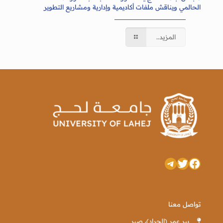
الحالمي ويناقش ملفات أكاديمية وإدارية ومشاريع التطوير
المزيد..
تويتر
فيسبوك
تيليجرام
تواصل معنا
بير عمر (الجراد)، صبر