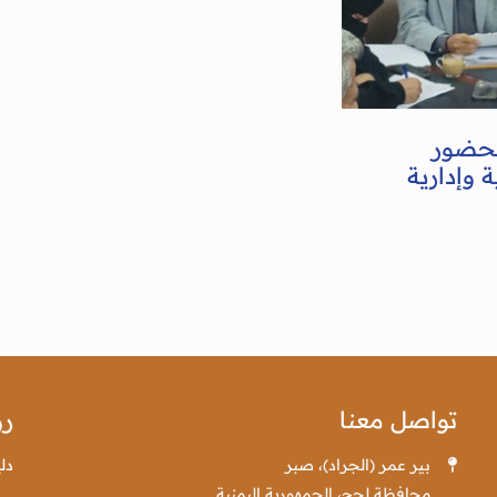
بحضور
 وإدارية
تواصل معنا
رو
بير عمر (الجراد)، صبر
دل
محافظة لحج، الجمهورية اليمنية