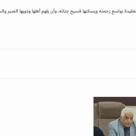
فقيدة بواسع رحمته ويسكنها فسيح جناته، وأن يلهم أهلها وذويها الصبر والس