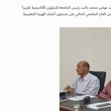
سابق المنعقد في شهر يناير من العام 2026م ، واستعرض الدكتور / محمد عوض محمد نائب رئيس الجامعة للشؤون الأكاديمية تقريراً
لعام الجامعي الحالي على مستوى أعضاء الهيية التعليمية