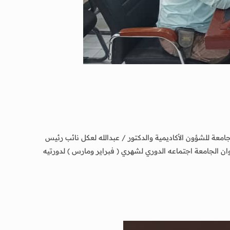
 للشؤون الأكاديمية والدكتور / عبدالله لعكل نائب رئيس
دراسات العليا والبحث العلمي ، و عمداء الكليات ومدراء المراكز بالجامعة ، صباح اليوم الأربعاء الموافق 8 ابريل 2026م بديوان الجامعة اجتماعه الدوري لشهري ( فبراير ومارس ) لدورتيه