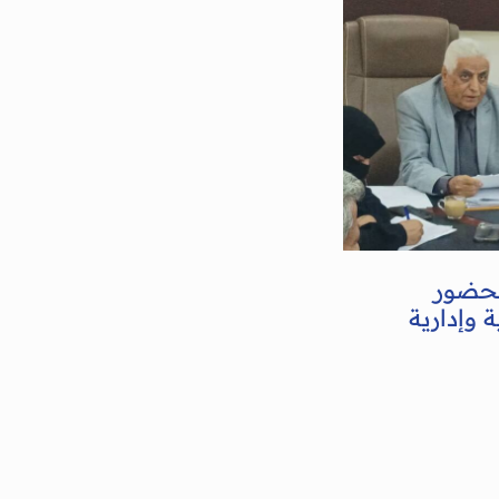
بحضور
 وإدارية