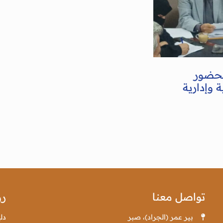
بحضور
 وإدارية
تواصل معنا
رو
بير عمر (الجراد)، صبر
دل