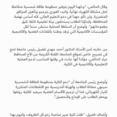
وقال الحالمي: “وجّهنا اليوم بتوفير منظومة طاقة شمسية متكاملة
لحل مشكلة الكهرباء نهائياً، والبدء الفوري بترميم وتأهيل المرافق
المتضررة. ولن نألو جهداً في دعم التعليم العالي، لأنه أساس نهضة
المحافظة، وأبناؤنا الطلاب يستحقون بيئة تعليمية لائقة تليق
بطموحاتهم”. وأوضح أن السلطة المحلية ستبقى سنداً لكل
المؤسسات الأكاديمية التي ترفد وطننا بالكفاءات العلمية والأكاديمية.
من جانبه، ثمن الأستاذ الدكتور أحمد مهدي فضيل رئيس جامعة لحج
في تصريح خاص لموقع الجامعة، اللفتة الكريمة من الأخ المحافظ
مراد الحالمي، مؤكداً أنها جاءت في وقتها المناسب لدعم العملية
التعليمية والأكاديمية في الكلية.
وأوضح رئيس الجامعة أن “دعم الكلية بمنظومة الطاقة الشمسية
سينهي معاناة الطلاب والهيئة التدريسية مع الانقطاعات المتكررة
للتيار الكهربائي، كما أن ترميم الأقسام العلمية سيعيد للكلية رونقها
ويحفز الطلاب على الإبداع والتحصيل”.
وأضاف فضيل: “ظلت كلية صبر صامدة رغم كل الظروف، واليوم بهذا