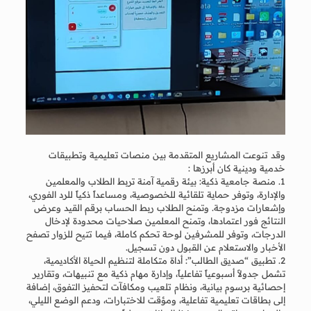
وقد تنوعت المشاريع المتقدمة بين منصات تعليمية وتطبيقات
خدمية ودينية كان أبرزها :
1. منصة جامعية ذكية: بيئة رقمية آمنة تربط الطلاب والمعلمين
والإدارة، وتوفر حماية تلقائية للخصوصية، ومساعداً ذكياً للرد الفوري،
وإشعارات مزدوجة. وتمنح الطلاب ربط الحساب برقم القيد وعرض
النتائج فور اعتمادها، وتمنح المعلمين صلاحيات محدودة لإدخال
الدرجات، وتوفر للمشرفين لوحة تحكم كاملة، فيما تتيح للزوار تصفح
الأخبار والاستعلام عن القبول دون تسجيل.
2. تطبيق “صديق الطالب”: أداة متكاملة لتنظيم الحياة الأكاديمية،
تشمل جدولاً أسبوعياً تفاعلياً، وإدارة مهام ذكية مع تنبيهات، وتقارير
إحصائية برسوم بيانية، ونظام تلعيب ومكافآت لتحفيز التفوق، إضافة
إلى بطاقات تعليمية تفاعلية، ومؤقت للاختبارات، ودعم الوضع الليلي،