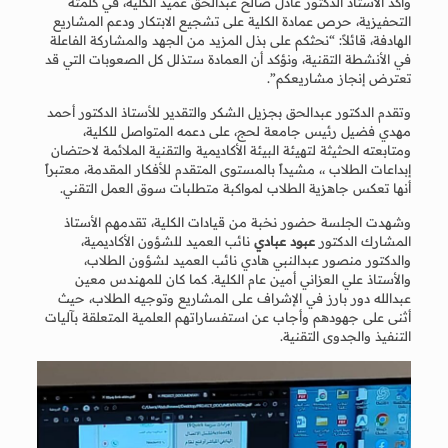
وأكد الأستاذ الدكتور عادل صالح عبدالحق عميد الكلية، في كلمته
التحفيزية، حرص عمادة الكلية على تشجيع الابتكار ودعم المشاريع
الهادفة، قائلاً: “نحثكم على بذل المزيد من الجهد والمشاركة الفاعلة
في الأنشطة التقنية، ونؤكد أن العمادة ستذلل كل الصعوبات التي قد
تعترض إنجاز مشاريعكم”.
وتقدم الدكتور عبدالحق بجزيل الشكر والتقدير للأستاذ الدكتور أحمد
مهدي فضيل رئيس جامعة لحج، على دعمه المتواصل للكلية،
ومتابعته الحثيثة لتهيئة البيئة الأكاديمية والتقنية الملائمة لاحتضان
إبداعات الطلاب ،، مشيداً بالمستوى المتقدم للأفكار المقدمة، معتبراً
أنها تعكس جاهزية الطلاب لمواكبة متطلبات سوق العمل التقني.
وشهدت الجلسة حضور نخبة من قيادات الكلية، تقدمهم الأستاذ
المشارك الدكتور
عبود عبادي
نائب العميد للشؤون الأكاديمية،
والدكتور منصور عبدالنبي هادي نائب العميد لشؤون الطلاب،
والأستاذ علي العزاني أمين عام الكلية. كما كان للمهندس معين
عبدالله دور بارز في الإشراف على المشاريع وتوجيه الطلاب، حيث
أثنى على جهودهم وأجاب عن استفساراتهم العلمية المتعلقة بآليات
التنفيذ والجدوى التقنية.