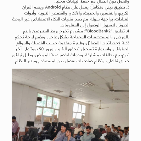
والعمل دون اتصال مع حفظ البيانات محلياً.
3. تطبيق ديني متكامل: يعمل على نظام Android ويضم القرآن
الكريم، والتفسير، والحديث، والأذكار، والقصص النبوية، وأدوات
العبادات، بواجهة سهلة، مع دمج تقنيات الذكاء الاصطناعي عبر البحث
الصوتي لتسهيل الوصول إلى المعلومات.
4. تطبيق “BloodBank2”: مشروع تخرج يربط المتبرعين بالدم
بالمرضى والمستشفيات المحتاجة بشكل عاجل. ويضم لوحة تحكم
ذكية لإحصائيات الفصائل، وفلترة متقدمة حسب الفصيلة والموقع
الجغرافي، واستمارة تسجيل تتحقق آلياً من مرور 90 يوماً على آخر
تبرع، مع بطاقات مشاركة، وحماية لخصوصية المريض، ودليل توافق
حيوي تفاعلي، ونظام صلاحيات يفصل بين المستخدم ومدير النظام.