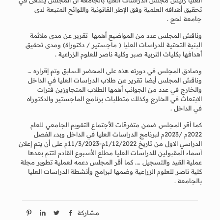
العليا رئيس مجلس الدراسات العليا بالجامعة أن المجلس يسعى في
تحقيق أهدافه العلمية وفق الإطر القانونية واللوائح المتبعة لدى
جامعة لحج .
وناقش المجلس عدد من المواضيع أهمها تقرير عن مدى ملائمة
البنية التحتية للدراسات العليا ( ماجستير / دكتوراة) ومدى تحقيق
أهدافها بكليات التربية صبر وكلية ناصر للعلوم الزراعية .
وصادق المجلس في دورته هذه على المحضر السابق وتم إقراره …
وناقش المجلس أيضا تقرير عن طلاب الدراسات العليا في الداخل
والخارج في عدد من الجوانب أهمها الطلاب المتجاوزين فترات
الابتعاث في الخارج وكذلك متطلبات برنامج الماجستير والدكتوراه
في الداخل .
كما أقر المجلس ضمن متفرقات الأجتماع التقويم الجامعي للعام
2022م /2023م لبرنامج الدراسات العليا في الداخل وبدء الفصل
الدراسي الاول من تاريخ 1/12/2022م-11/3/2023م على أن يتم إعلان
أسماء المقبولين للدراسات العليا مطلع الأسبوع القادم لتتم بعدها
عملية القيد والتسجيل …. كما أقر المجلس دعمه لعملية تطوير مجلة
كلية ناصر للعلوم الزراعية وضمها لبرامج وأنشطة الدراسات العليا
بالجامعة .
مشاركة