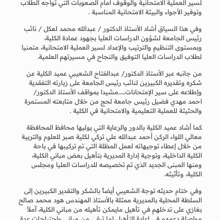
لسير العملية الامتحانية والوقوف أمام الصعوبات التي تواجه الطلاب
وتوفير الأجواء والبيئة الامتحانية المناسبة .
وفي هذا السياق أشاد الأستاذ الدكتور / عبدالله محمد لعكل / نائب
رئيس الجامعة لشؤون الدراسات العليا بجهود عمادة الكلية،
وبمستوى التنظيم والترتيب والإعداد لسير العملية الامتحانية، متمنيا
لطلاب الدراسات العليا التوفيق والنجاح في مسيرتهم العلمية.
من جانبه عبر الأستاذ الدكتور/ عبدالفتاح الشعيبي عميد الكلية عن
شكره وتقديره الكبيرين لنائب رئيس الجامعة على زيارته التفقدية
وإطلاعه على سير الإمتحانات…..مشيدا بمواقف الأستاذ الدكتور/
احمد مهدي فضيل رئيس جامعة لحج من خلال متابعته المستمرة
والحثيثة للعملية التعليمية والامتحانية في الكلية .
كما أشاد عميد الكلية بالدور والرعاية التي يوليها محافظ المحافظة
معالي اللواء الركن أحمد عبدالله علي تركي لكلية صبر للعلوم والتربية
من خلال إعطاء توجيهاته لعمل المظلة التي تم تركيبها في باحة
الكلية الداخلية، وتوجية إدارة المديرية بتأهيل بعض مباني الكلية،
ومنها المبنى الجديد الذي تم تخصيصه للدراسات العليا ومجلس
الكلية، وتأثيثه.
وفي ختام حديثه توجة الشعيبي أيضاً بالشكر والتقدير الكبيرين إلى
السلطة المحلية بالمديرية ممثلة بالأستاذ المهندس هود محمد صالح
بغازي على تدخلهم في تأهيل مايمكن تأهيله من مباني الكلية، آملاً
مواصلة دعمهم في إعادة التأهيل لما تبقى من مباني واحتياجات عدة