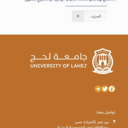
المزيد..
تويتر
فيسبوك
تيليجرام
تواصل معنا
بير عمر (الجراد)، صبر
محافظة لحج، الجمهورية اليمنية