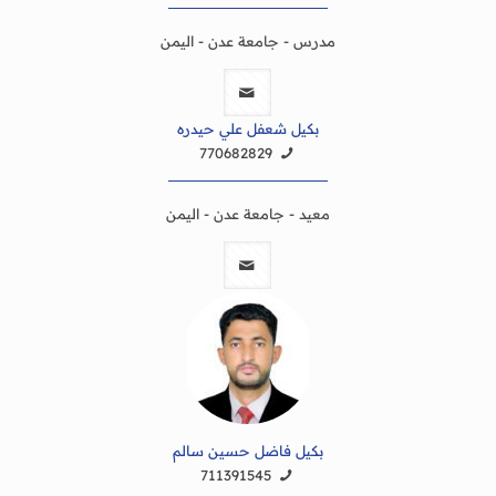
مدرس - جامعة عدن - اليمن
بكيل شعفل علي حيدره
770682829
معيد - جامعة عدن - اليمن
بكيل فاضل حسين سالم
711391545