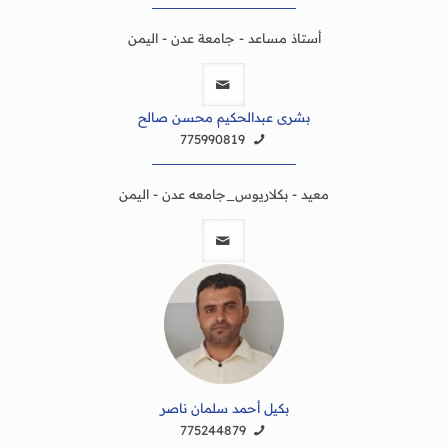
أستاذ مساعد - جامعة عدن - اليمن
بشرى عبدالحكيم محسن صالح
775990819
معيد - بكلاريوس_جامعه عدن - اليمن
بكيل أحمد سلمان ناصر
775244879