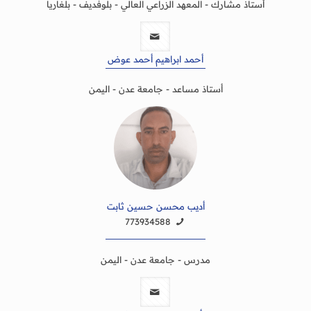
أستاذ مشارك - المعهد الزراعي العالي - بلوفديف - بلغاريا
أحمد ابراهيم أحمد عوض
أستاذ مساعد - جامعة عدن - اليمن
أديب محسن حسين ثابت
773934588
مدرس - جامعة عدن - اليمن