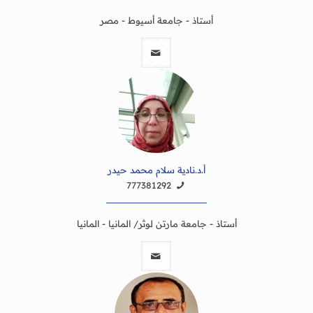
أستاذ - جامعة أسيوط - مصر
أ.د.نادية سلام محمد حيدر
777381292
أستاذ - جامعة مارتن لوثر/ المانيا - المانيا