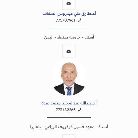
أ.د.طارق علي عيدروس السقاف
775707961
أستاذ - جامعة صنعاء - اليمن
أ.د.عبدالله عبدالمجيد محمد عبده
773182265
أستاذ - معهد فسيل كولاروف الزراعي - بلغاريا