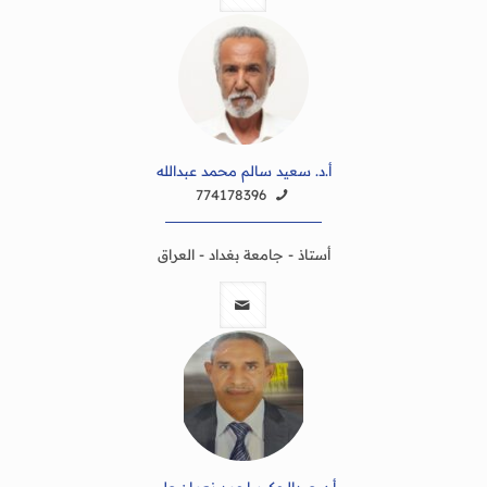
أ.د. سعيد سالم محمد عبدالله
774178396
أستاذ - جامعة بغداد - العراق