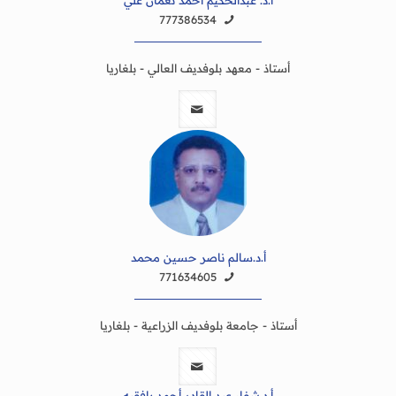
أ.د. عبدالحكيم احمد نعمان علي
777386534
أستاذ - معهد بلوفديف العالي - بلغاريا
أ.د.سالم ناصر حسين محمد
771634605
أستاذ - جامعة بلوفديف الزراعية - بلغاريا
أ.د.شفاء عبد القادر أحمد بافقيه