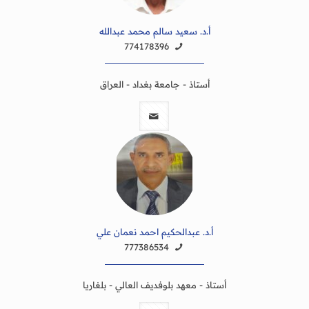
أ.د. سعيد سالم محمد عبدالله
774178396
أستاذ - جامعة بغداد - العراق
أ.د. عبدالحكيم احمد نعمان علي
777386534
أستاذ - معهد بلوفديف العالي - بلغاريا