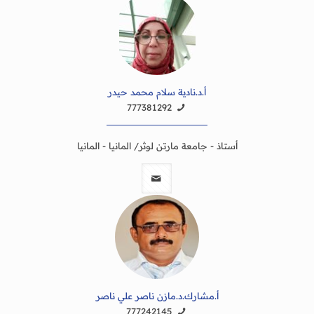
أ.د.نادية سلام محمد حيدر
777381292
أستاذ - جامعة مارتن لوثر/ المانيا - المانيا
أ.مشارك.د.مازن ناصر علي ناصر
777242145