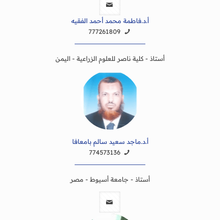
أ.د.فاطمة محمد أحمد الفقيه
777261809
أستاذ - كلية ناصر للعلوم الزراعية - اليمن
أ.د.ماجد سعيد سالم بامعافا
774573136
أستاذ - جامعة أسيوط - مصر