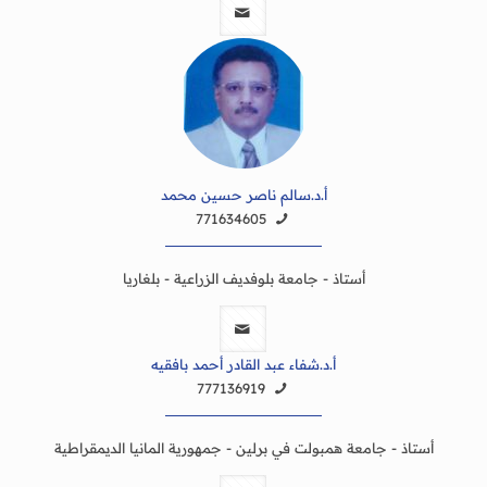
أ.د.سالم ناصر حسين محمد
771634605
أستاذ - جامعة بلوفديف الزراعية - بلغاريا
أ.د.شفاء عبد القادر أحمد بافقيه
777136919
أستاذ - جامعة همبولت في برلين - جمهورية المانيا الديمقراطية