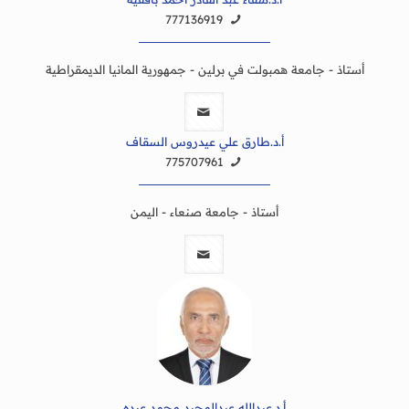
777136919
أستاذ - جامعة همبولت في برلين - جمهورية المانيا الديمقراطية
أ.د.طارق علي عيدروس السقاف
775707961
أستاذ - جامعة صنعاء - اليمن
أ.د.عبدالله عبدالمجيد محمد عبده