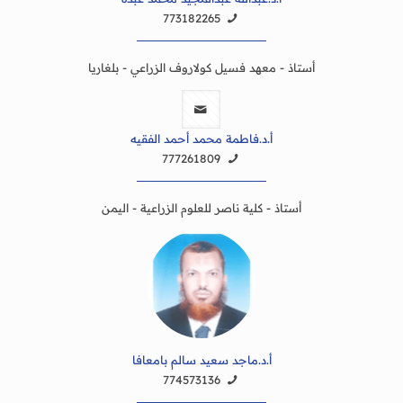
773182265
أستاذ - معهد فسيل كولاروف الزراعي - بلغاريا
أ.د.فاطمة محمد أحمد الفقيه
777261809
أستاذ - كلية ناصر للعلوم الزراعية - اليمن
أ.د.ماجد سعيد سالم بامعافا
774573136