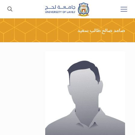
صامد صالح طالب سعيد