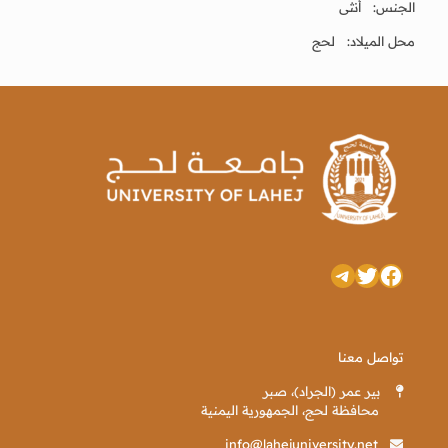
الجنس: أنثى
محل الميلاد: لحج
تويتر
فيسبوك
تيليجرام
تواصل معنا
بير عمر (الجراد)، صبر
محافظة لحج، الجمهورية اليمنية
info@lahejuniversity.net