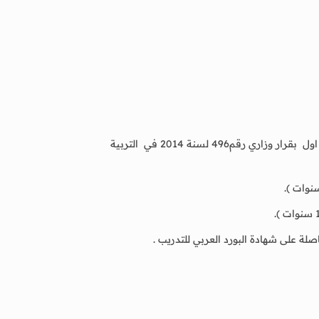
معلمة مادة جغرافيا المستوى الثانوي (19سنة). 2.موجة اول بقرار وزاري رقم496 لسنة 2014 في التربية
لة على شهادة البورد العربي للتدريب .