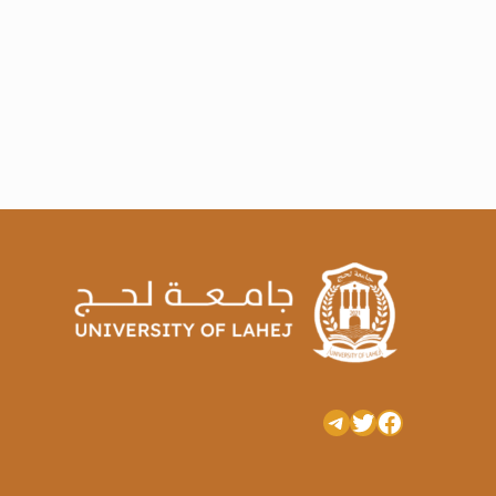
تويتر
فيسبوك
تيليجرام