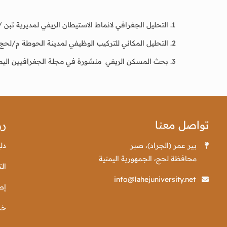
التحليل الجغرافي لانماط الاستيطان الريفي لمديرية تبن
التحليل المكاني للتركيب الوظيفي لمدينة الحوطة م/لح
بحث المسكن الريفي منشورة في مجلة الجغرافيين اليمن
تواصل معنا
رو
بير عمر (الجراد)، صبر
دل
محافظة لحج، الجمهورية اليمنية
الت
info@lahejuniversity.net
إص
خد