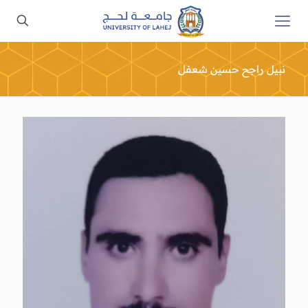
نبيل راجح حسين شعفل