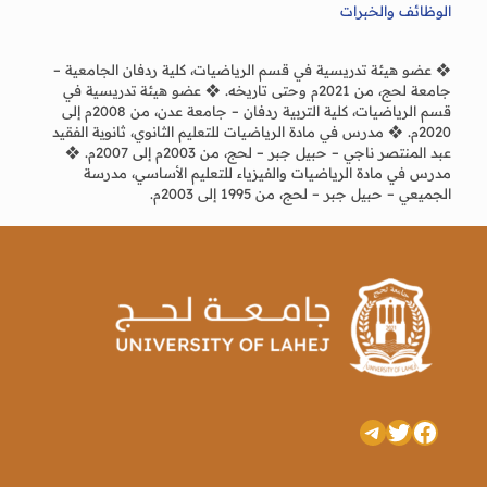
الوظائف والخبرات
❖ عضو هيئة تدريسية في قسم الرياضيات، كلية ردفان الجامعية –
جامعة لحج، من 2021م وحتى تاريخه. ❖ عضو هيئة تدريسية في
قسم الرياضيات، كلية التربية ردفان – جامعة عدن، من 2008م إلى
2020م. ❖ مدرس في مادة الرياضيات للتعليم الثانوي، ثانوية الفقيد
عبد المنتصر ناجي – حبيل جبر – لحج، من 2003م إلى 2007م. ❖
مدرس في مادة الرياضيات والفيزياء للتعليم الأساسي، مدرسة
الجميعي – حبيل جبر – لحج، من 1995 إلى 2003م.
تويتر
فيسبوك
تيليجرام