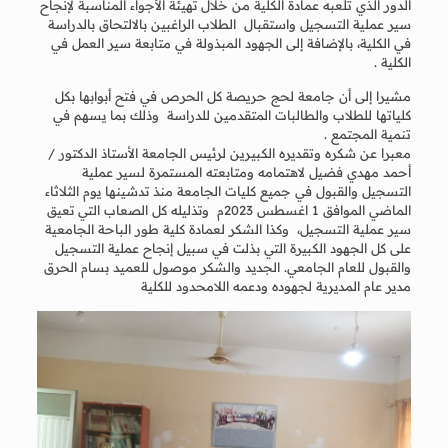
الدور الذي تلعبه عمادة الكلية من خلال تهيئة الأجواء المناسبة لإنجاح
سير عملية التسجيل واستقبال الطلاب الراغبين بالالتحاق بالدراسة
في الكلية، بالإضافة إلى الجهود المبذولة في متابعة سير العمل في
الكلية .
مشيرا إلى أن جامعة لحج حريصة كل الحرص في فتح أبوابها بكل
كلياتها للطلاب والطالبات المتقدمين للدراسة وذلك بما يسهم في
تنمية المجتمع .
معبرا عن شكره وتقديره الكبيرين لرئيس الجامعة الأستاذ الدكتور /
أحمد مهدي فضيل لاهتمامه ومتابعته المستمرة لسير عملية
التسجيل والقبول في جميع كليات الجامعة منذ تدشينها يوم الثلاثاء
الماضي الموافق 1 اغسطس 2023م وتذليله كل الصعاب التي تعيق
سير عملية التسجيل، وكذا الشكر لعمادة كلية طور الباحة الجامعية
على كل الجهود الكبيرة التي بذلت في سبيل إنجاح عملية التسجيل
والقبول للعام الجامعي. الجديد والشكر موصول للعميد بسام الحرق
مدير عام المديرية لجهوده ودعمه اللامحدود للكلية