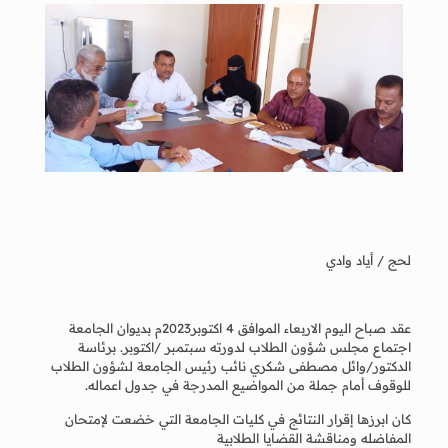
لحج / أياد وادي
عقد صباح اليوم الاربعاء الموافق 4 اكتوبر2023م بديوان الجامعة
اجتماع مجلس شؤون الطلاب لدورته سبتمبر /اكتوبر. برئاسة
الدكتور/وائل مصطفى شكري نائب رئيس الجامعة لشؤون الطلاب
للوقوف أمام جملة من المواضيع المدرجة في جدول اعماله.
كان ابرزها إقرار النتائج في كليات الجامعة التي خضعت لإمتحان
المفاضله ومناقشة القضايا الطلابية