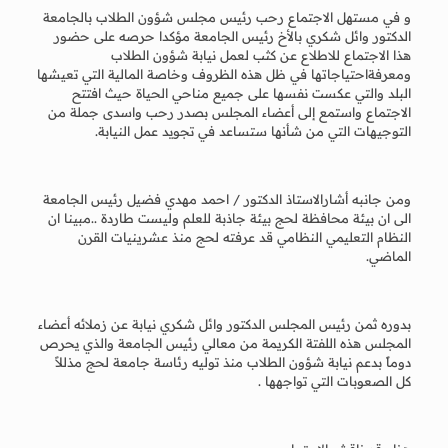
و في مستهل الاجتماع رحب رئيس مجلس شؤون الطلاب بالجامعة
الدكتور وائل شكري بالأخ رئيس الجامعة مؤكدا حرصه على حضور
هذا الاجتماع للاطلاع عن كثب لعمل نيابة شؤون الطلاب
ومعرفةاحتياجاتها في ظل هذه الظروف وخاصة المالية التي تعيشها
البلد والتي عكست نفسها على جميع مناحي الحياة حيث افتتح
الاجتماع واستمع إلى أعضاء المجلس بصدر رحب واسدى جملة من
التوجيهات التي من شأنها ستساعد في تجويد عمل النيابة.
ومن جانبه أشارالاستاذ الدكتور / احمد مهدي فضيل رئيس الجامعة
الى ان بيئة محافظة لحج بيئة جاذبة للعلم وليست طاردة ..مبينا ان
النظام التعليمي النظامي قد عرفته لحج منذ عشرينيات القرن
الماضي.
بدوره ثمن رئيس المجلس الدكتور وائل شكري نيابة عن زملائه أعضاء
المجلس هذه اللفتة الكريمة من معالي رئيس الجامعة والذي يحرص
دوماً بدعم نيابة شؤون الطلاب منذ توليه رئاسة جامعة لحج مذللاً
كل الصعوبات التي تواجهها .