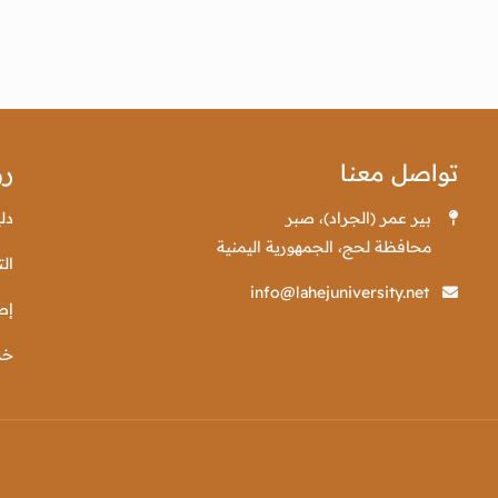
تواصل معنا
رو
بير عمر (الجراد)، صبر
دل
محافظة لحج، الجمهورية اليمنية
الت
info@lahejuniversity.net
إص
خد