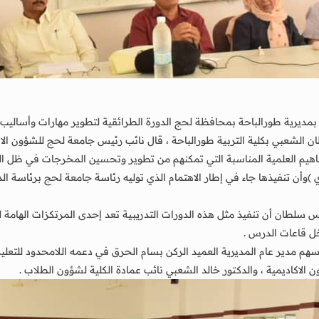
بمديرية طورالباحة بمحافظة لحج الدورة الطرائقية لتطوير مهارات وأساليب ا
ان الشعبي بكلية التربية طورالباحة ، قال نائب رئيس جامعة لحج للشؤون ال
المفاهيم العلمية المناسبة التي تمكنهم من تطوير وتحسين المخرجات في ظل ا
دورة 10أيام من (11- 21 من فبراير الجاري )وأن تنفيذها جاء في إطار الاهتمام الذي توليه رئاس
يس سلطان أن تنفيذ مثل هذه الدورات التدريبية تعد إحدى المرتكزات الهامة
خل قاعات الدرس .
م مدير عام المديرية العميد الركن بسام الحرق في دعمه اللامحدود للتعليم 
 الاكاديمية ، والدكتور خالد الشعبي نائب عمادة الكلية لشؤون الطلاب .