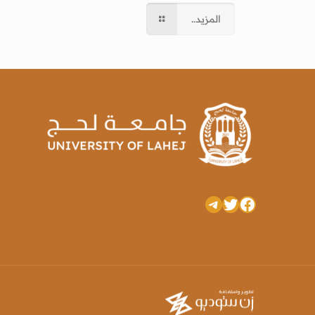
المزيد..
تويتر
فيسبوك
تيليجرام