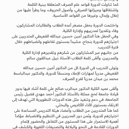
كما تناولت الدورة قواعد علم الصرف المتعلقة ببنية الكلمة
واشتقاقها وميزانها الصرفي، وأصول الحروف، وما يطرأ عليها من
إعلال وإبدال، وغيرها من القواعد الأساسية.
واختتمت الدورة بحفل مصغر أعده الطلاب والطالبات المشاركون،
وفاء وتقديراً لمدربيهم ولإدارة الكلية.
وفي الحفل هنأ الدكتور أمين حسين عبدالله القعيطي المتدربين على
اجتيازهم للدورة بنجاح، مشيداً بمستوى تفاعلهم وانضباطهم خلال
فترة التدريب.
من جانبهم عبر المشاركون عن شكرهم وتقديرهم لإدارة الكلية
والمدربين، وألقى كلمة الطلاب الأستاذ نبيل عبدالقوي سالم.
وتولى التدريب في الدورة كل من الدكتور أمين حسين عبدالله
القعيطي مدرباً لمهارات الإملاء ومنسقاً للدورة، والدكتور عبدالباسط
محمد بن عبدان مدرباً لفرع الصرف.
وألقى عميد الكلية الدكتور عبدالرب صالح علي كلمة أشاد فيها بدور
قيادة جامعة لحج ممثلة بالأستاذ الدكتور أحمد مهدي فضيل رئيس
الجامعة، في دعم وتنفيذ مثل هذه الدورات التطويرية التي تهدف إلى
الارتقاء بمستوى الأداء الأكاديمي والبحثي.
كما هنأ المتدربين من الطلاب وأعضاء هيئة التدريس المساعدة على
اجتيازهم للدورة، وثمن دور المدربين في التنظيم والانضباط، مؤكداً
أهمية الاستمرار على هذا المستوى من التفاعل والحضور لإتمام
الدورات القادمة في النحو والبلاغة والتصنيفات اللغوية والكشف في