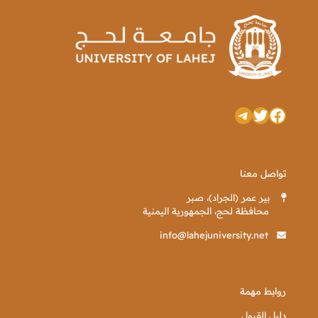
تويتر
فيسبوك
تيليجرام
تواصل معنا
بير عمر (الجراد)، صبر
محافظة لحج، الجمهورية اليمنية
info@lahejuniversity.net
روابط مهمة
دليل القبول