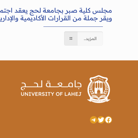
مجلس كلية صبر بجامعة لحج يعقد اجتما
ويقر جملة من القرارات الأكاديمية والإداري
المزيد..
تويتر
فيسبوك
تيليجرام