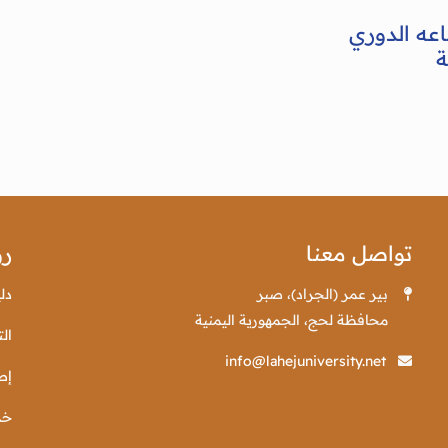
عه الدوري
ة
تواصل معنا
رو
بير عمر (الجراد)، صبر
دل
محافظة لحج، الجمهورية اليمنية
الت
info@lahejuniversity.net
إص
خد