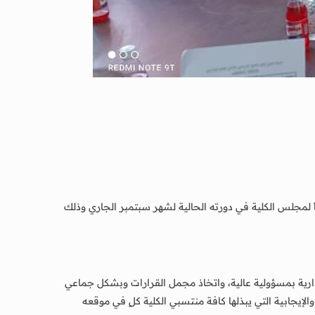
ر الشعيبي عميد كلية صبر للعلوم والتربية صباح يوم امس الأثنين ٢٥/ ٩/ ٢٠٢٣م اجتماعاً موسعاً لمجلس الكلية في دورته الحالية لشهر سبتمبر الجاري وذلك
لإدارية بمسؤولية عالية، واتخاذ مجمل القرارات وبشكل جماعي
ة والإيجابية التي يبذلها كافة منتسبي الكلية كلٍ في موقعه