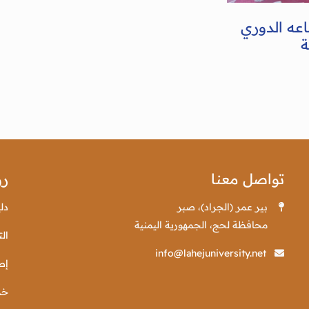
عه الدوري
ة
تواصل معنا
رو
بير عمر (الجراد)، صبر
دل
محافظة لحج، الجمهورية اليمنية
الت
info@lahejuniversity.net
إص
خد