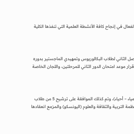
ال في إنجاح كافة الأنشطة العلمية التي تنفذها الكلية
صل الثاني لطلاب البكالوريوس وتمهيدي الماجستير بدوره
رار موعد امتحان الدور الثاني للمرحلتين، واللجان الخاصة
كما أقر المجلس جداول توزيع الطلاب والطالبات المطبقين في مدارس محافظتي لحج وعدن في التخصصات الأربعة (رياضيات- فيريا – كيمياء – أحياء)، وتم كذلك الموافقة على ترشيح 5 من طلاب
ة التربية والثقافة والعلوم (اليونسكو) والمزمع انعقادها