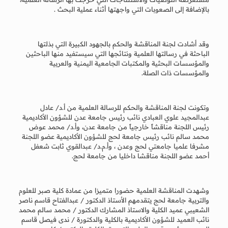
بالإضافة إلى الصعوبات التي واجهتها أثناء عملية البحث .
وقد أشادت لجنة المناقشة والحكم بالجهود الكبيرة التي بذلتها
الباحثة في رسالتها العلمية ونتائجها التي سيستفيد منها الباحثين
والمؤسسات البحثية والمكتبات الجامعية اليمنية والعربية
والمؤسسات ذات الصلة.
وتكونت لجنة المناقشة والحكم للرسالة العلمية من أ.د/ عادل
عبدالمجيد علوي العبادي نائب رئيس جامعة عدن للشؤون الأكاديمية
رئيس اللجنة مناقشاً خارجياً من جامعة عدن، وأ.د/ محمد عوض
محمد سالم نائب رئيس جامعة لحج للشؤون الأكاديمية عضو اللجنة
مشرفا علميا جامعتي لحج وعدن ، وأ.م.د/ عبدالقوي ثابت شعفل
أحمد عضو اللجنة مناقشا داخليا من جامعة لحج.
وشهدت المناقشة العلمية حضورا متميزا من عمادة كلية صبر للعلوم
والتربية جامعة لحج يتقدمهم الأستاذ الدكتور / عبدالفتاح قاسم ناصر
الشعيبي عميد الكلية والاستاذ المشارك الدكتور / محمد سالم محمد
نائب العميد للشؤون الأكاديمية بالكلية والدكتورة / ندى فيصل قاسم