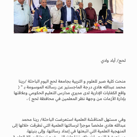
لحج/ أياد وادي
منحت كلية صبر للعلوم و التربية بجامعة لحج اليوم الباحثة /رينا
محمد عبدالله هادي درجة الماجستير عن رسالته الموسومة بـ ” (
واقع الكفايات الإدارية لدى مديري مدارس التعليم الحكومي وعلاقتها
بإدارة الأزمات من وجهة نظر المعلمين في محافظة لحج ) ،
وفي مستهل المناقشة العلمية استعرضت الباحثة/ رينا محمد
عبدالله هادي ملخصاً موجزاً لرسالتها العلمية التي تطرقت خلالها إلى
المنهجية العلمية التي اتبعتها في إعداد رسالتها، وإلى بنيتها،
مستعرضة التوصيات والاستنتاجات التي خرجت بها الرسالة العلمية،