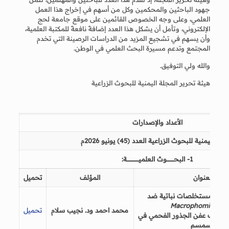
جهود الباحثين والمحكمين وكل من أسهم في إخراج هذا العمل
العلمي، وعلى وجه الخصوص القائمين على موقع جامعة لحج
الإلكتروني، وتأمل أن يشكل هذا العدد إضافةً نافعةً للمكتبة العلمية،
وأن يسهم في تشجيع المزيد من الدراسات الرصينة التي تخدم
المجتمع وتدعم مسيرة البحث العلمي في الوطن.
والله ولي التوفيق.
هيئة تحرير المجلة اليمنية للبحوث الزراعية
الأعداد والإصدارات
مجلة اليمنية للبحوث الزراعية
العدد
(
45
)
يوني
و
2026
م
1-
البحــــــــــــــوث العلميـــــــــــــــــــــــة:
العنوان
المؤلف
تحميل
تثبيطي لمستخلصات نباتية ضد
طر
Macrophomina
محمد احمد
و
د.
نجيب سلام
تحميل
لمسبب
عفن
الجذور
الفحمي
في
السمسم