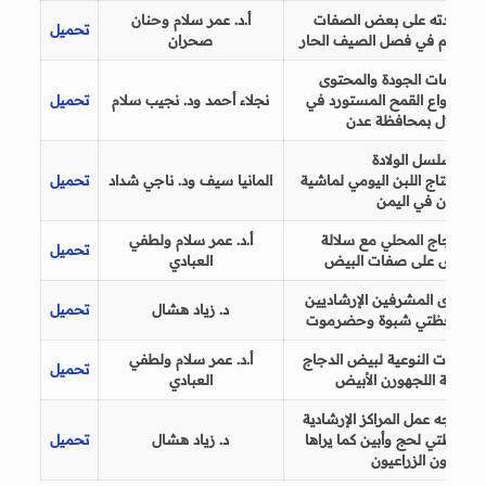
يم ومدته على بعض الصفات
أ.د.
عمر سلام
وحنان
تحميل
روج اللحم في فصل الصيف الحار
صحران
 صفات الجودة والمحتوى
ربعة انواع
القمح المستورد
في
نجلاء أحمد
ود. نجيب سلام
تحميل
ع
ال
غلال
بمحافظة
عدن
أثير تسلسل الولادة
دهن
وإنتاج
اللبن
اليومي
لماشية
المانيا
سيف
ود.
ناجي
شدا
د
تحميل
لفريزيان
في
اليمن
ين الدجاج المحلي مع سلالة
أ.د. عمر سلام
ولطفي
تحميل
 الأبيض على صفات البيض
العبادي
ادي لدى المشرفين الإرشاديين
د. زياد هشال
تحميل
في محافظتي شبوة وحضرموت
لصفات النوعية لبيض الدجاج
أ.
د. عمر سلام
ولطفي
تحميل
وسلالة اللجهورن الأبيض
العبادي
ي تواجه عمل المراكز الإرشادية
 محافظتي لحج وأبين كما يراها
د.
زياد
هشال
تحميل
لمرشدون الزراعيون