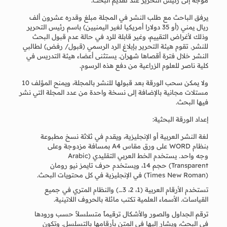
يرفق الباحث مع طلب النشر في المجلة مبلغ وقدره عشرون ألف
ريال يمني (أو 35 دولارا أمريكيا لغير اليمنيين) باسم رئيس التحرير
وذلك لأغراض التقييم، وغير قابلة للرد في حالة عدم قبول البحث
للنشر. تقوم هيئة التحرير بإبلاغ الرد الرسمي (قبول/ رفض) لطالبي
النشر خلال فترة أقصاها شهران. يستثنى أعضاء هيئة التدريس في
كلية ناصر للعلوم الزراعية من دفع هذه الرسوم.
ولا يمكن سحب الورقة بعد قبولها للنشر بالمجلة، ويمنح المؤلف 10
مستلات مجانية بالإضافة إلى نسخة واحدة من عدد المجلة التي نشر
فيها البحث.
إعداد الورقة البحثية:
لغة النشر العربية أو الإنجليزية، ويقدم في ثلاثة نسخ مطبوعة
بنظام WORD على ورق مقاس A4 بمسافة مزدوجة وعلى
وجه واحد. يستخدم الخط العربي التقليدي (Arabic
Transparent) حجم 14، ويستخدم حرف تايمز نيو رومان
(Times New Roman) في الإنجليزية في كل محتويات البحث.
تستخدم الأرقام العربية (1، 2، 3…) والنظام المتري في جميع
القياسات. الأسماء العلمية تكتب مائلة بالحروف اللاتينية.
ترقم الجداول والصور والأشكال ترقيماً متسلسلاً حسب ورودها
في البحث، ويشار إليها في المتن بأرقامها بالتسلسل. وتكون