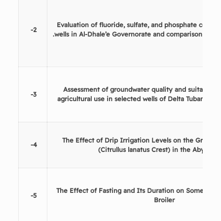
Evaluation of fluoride, sulfate, and phosphate conce
2-
wells in Al-Dhale’e Governorate and comparison with s
Assessment of groundwater quality and suitability
3-
agricultural use in selected wells of Delta Tuban at 
The Effect of Drip Irrigation Levels on the Growt
4-
(Citrullus lanatus Crest) in the Abyan D
The Effect of Fasting and Its Duration on Some Physio
5-
Broiler