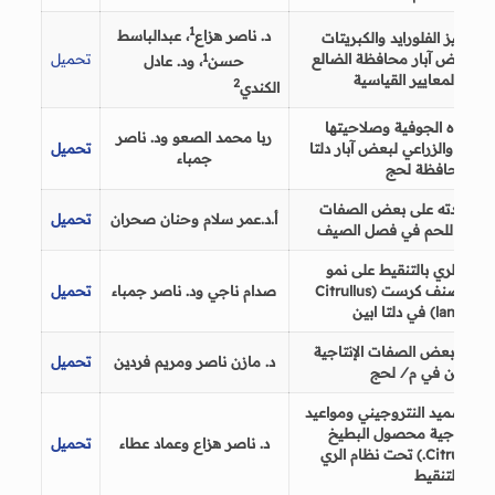
1
د. ناصر
هزاع
،
عبدالباسط
 تراكيز الفلورايد والكبريتات
1
 في بعض
آبار
محافظة الضالع
تحميل
حسن
، ود. عادل
نتها بالمعايير القياسية
2
الكندي
ة المياه الجوفية وصلاحيتها
ربا محمد الصعو
ود. ناصر
لبشري
و
الزراعي لبعض آبار دلتا
تحميل
جمباء
تبن محافظة لحج
ويم ومدته على بعض الصفات
أ.د.
عمر سلام وحنان صحران
تحميل
لفروج اللحم في فصل الصيف
ويات الري بالتنقيط على نمو
بطيخ صنف كرست
(Citrullus
صدام ناجي
ود. ناصر جمباء
تحميل
lanatus C
في دلتا ابين
م على بعض الصفات الإنتاجية
د. مازن ناصر ومريم فردين
تحميل
قار اللبن في م
⁄
لحج
ت التسميد النتروجيني ومواعيد
على إنتاجية محصول البطيخ
د. ناصر هزاع
و
عماد عطاء
تحميل
Citrullus l
) تحت نظام الري
بالتنقيط