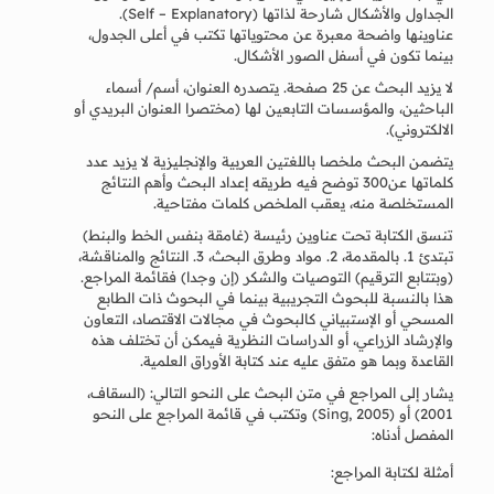
الجداول والأشكال شارحة لذاتها (Self – Explanatory).
عناوينها واضحة معبرة عن محتوياتها تكتب في أعلى الجدول،
بينما تكون في أسفل الصور الأشكال.
لا يزيد البحث عن 25 صفحة. يتصدره العنوان، أسم/ أسماء
الباحثين، والمؤسسات التابعين لها (مختصرا العنوان البريدي أو
الالكتروني).
يتضمن البحث ملخصا باللغتين العربية والإنجليزية لا يزيد عدد
كلماتها عن300 توضح فيه طريقه إعداد البحث وأهم النتائج
المستخلصة منه، يعقب الملخص كلمات مفتاحية.
تنسق الكتابة تحت عناوين رئيسة (غامقة بنفس الخط والبنط)
تبتدئ 1. بالمقدمة، 2. مواد وطرق البحث، 3. النتائج والمناقشة،
(وبتتابع الترقيم) التوصيات والشكر (إن وجدا) فقائمة المراجع.
هذا بالنسبة للبحوث التجريبية بينما في البحوث ذات الطابع
المسحي أو الإستبياني كالبحوث في مجالات الاقتصاد، التعاون
والإرشاد الزراعي، أو الدراسات النظرية فيمكن أن تختلف هذه
القاعدة وبما هو متفق عليه عند كتابة الأوراق العلمية.
يشار إلى المراجع في متن البحث على النحو التالي: (السقاف،
2001) أو (Sing, 2005) وتكتب في قائمة المراجع على النحو
المفصل أدناه:
أمثلة لكتابة المراجع: