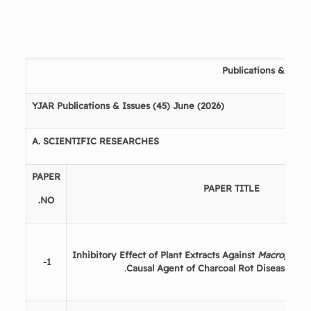
Publications & Issue
YJAR Publications & Issues (
45
) June (202
6
)
A.
SCIENTIFIC RESEARCHES
PAPER
PAPER TITLE
NO.
Inhibitory
Effect
of
Plant
Extracts
Against
Macrophom
1-
.
Causal Agent of Charcoal Rot Disease
in
S