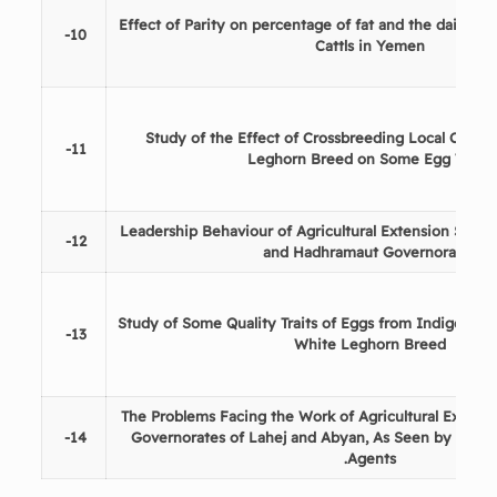
Effect of Parity on percentage of fat and the daily mil
10-
Cattls in Yemen
Study of the Effect of Crossbreeding Local Chick
11-
Leghorn Breed on Some Egg Traits
Leadership Behaviour of Agricultural Extension Super
12-
and Hadhramaut Governorates
Study of Some Quality Traits of Eggs from Indigenou
13-
White Leghorn Breed
The Problems Facing the Work of Agricultural Extensi
14-
Governorates of Lahej and Abyan, As Seen by Agricu
Agents.