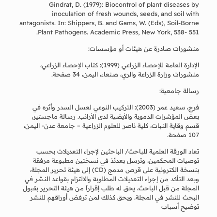
Gindrat, D. (1979): Biocontrol of plant diseases by
inoculation of fresh wounds, seeds, and soil with
antagonists. In: Shippers, B. and Gams, W. (Eds), Soil-Borne
Plant Pathogens. Academic Press, New York, 538- 551.
منشورات صادرة عن هيئات أو مؤسسات:
الإدارة العامة للإحصاء الزراعي (1999): كتاب الإحصاء الزراعي،
منشورات وزارة الزراعة والري، صنعاء، اليمن، 34 صفحة.
رسالة جامعية:
فرج، سعيد عمر (2003): التركيب النوعي لعسل السدر وأثره في
بعض المؤشرات الدموية والأيضية لدى الأرانب. رسالة ماجستير،
قسم وقاية النبات، كلية ناصر للعلوم الزراعية – جامعة عدن- اليمن،
107 صفحة.
تعاد الورقة العلمية للباحث/ الباحثين لإجراء التعديلات بحسب
توصيات المحكمين، وترسل بعدئذ في نسختين مطبوعة مرفقة
بنسخة الكترونية على قرص مدمج (CD) إلى هيئة تحرير المجلة،
وبعد التأكد من إجراء التعديلات المطلوبة والالتزام بقواعد النشر في
المجلة من قبل الباحث، يحق له طلب إقراراً من هيئة التحرير بقبول
البحث للنشر في المجلة. ويحق كذلك لمن ترفض أوراقهم للنشر
توضيح أسباب