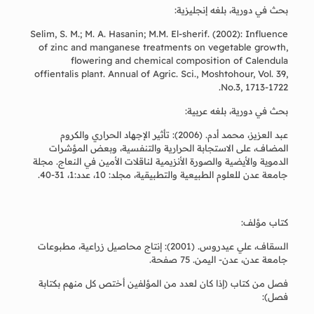
بحث في دورية، بلغه إنجليزية:
Selim, S. M.; M. A. Hasanin; M.M. El-sherif. (2002): Influence
of zinc and manganese treatments on vegetable growth,
flowering and chemical composition of Calendula
offientalis plant. Annual of Agric. Sci., Moshtohour, Vol. 39,
No.3, 1713-1722.
بحث في دورية، بلغه عربية:
عبد العزيز، محمد أدم. (2006): تأثير الإجهاد الحراري والكروم
المضاف، على الاستجابة الحرارية والتنفسية، وبعض المؤشرات
الدموية والأيضية والصورة الأنزيمية لناقلات الأمين في النعاج. مجلة
جامعة عدن للعلوم الطبيعية والتطبيقية، مجلد: 10، عدد:1، 31-40.
كتاب مؤلف:
السقاف، علي عيدروس. (2001): إنتاج محاصيل زراعية، مطبوعات
جامعة عدن، عدن- اليمن. 75 صفحة.
فصل من كتاب (إذا كان لعدد من المؤلفين أختص كل منهم بكتابة
فصل):