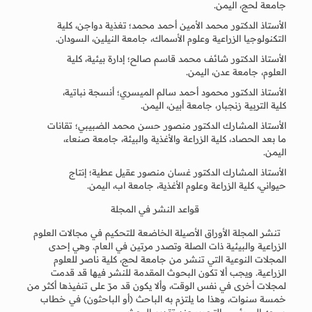
جامعة لحج، اليمن.
الأستاذ الدكتور محمد الأمين أحمد محمد؛ تغذية دواجن، كلية
التكنولوجيا الزراعية وعلوم الأسماك، جامعة النيلين، السودان.
الأستاذ الدكتور شائف محمد قاسم صالح؛ إدارة بيئية، كلية
العلوم، جامعة عدن، اليمن.
الأستاذ الدكتور محمود أحمد سالم الميسري؛ أنسجة نباتية،
كلية التربية زنجبار، جامعة أبين، اليمن.
الأستاذ المشارك الدكتور منصور حسن محمد الضبيبي؛ تقانات
ما بعد الحصاد، كلية الزراعة والأغذية والبيئة، جامعة صنعاء،
اليمن.
الأستاذ المشارك الدكتور غسان منصور عقيل عطية؛ إنتاج
حيواني، كلية الزراعة وعلوم الأغذية، جامعة اب، اليمن.
قواعد النشر في المجلة
تنشر المجلة الأوراق الأصيلة الخاضعة للتحكيم في مجالات العلوم
الزراعية والبيئية ذات الصلة وتصدر مرتين في العام. وهي إحدى
المجلات النوعية التي تنشر من جامعة لحج، كلية ناصر للعلوم
الزراعية. ويجب ألا تكون البحوث المقدمة للنشر فيها قد قدمت
لمجلات أخرى في نفس الوقت، وألا يكون قد مرّ على تنفيذها أكثر من
خمسة سنوات، وهذا ما يلتزم به الباحث (أو الباحثون) في خطاب
موجه إلى رئيس التحرير عند تقديم البحث.