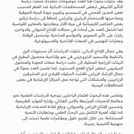
وقد تناولت بحوث هذا العدد موضوعات متعددة، شملت دراسة
التأثير التثبيطي لبعض المستخلصات النباتية ضد الفطر المسبب
لعفن الجذور الفحمي في السمسم، وتقييم جودة المياه الجوفية
وصلاحيتها للاستخدام البشري والزراعي، إضافةً إلى دراسة تراكيز
بعض العناصر الكيميائية في مياه الآبار ومقارنتها بالمعايير القياسية.
كما اشتمل العدد على أبحاث في مجالات الإنتاج الحيواني والدواجن،
ركزت على تأثير التصويم، والمواسم المناخية، وتسلسل الولادة،
وعمليات التهجين في الصفات الإنتاجية والفسيولوجية.
وفي مجال الإنتاج النباتي، تناولت الدراسات أثر مستويات الري
بالتنقيط والتسميد النتروجيني في نمو وإنتاجية محصول البطيخ في
البيئات الزراعية المحلية، إلى جانب دراسة صفات الجودة والمحتوى
الميكروبي لبعض أنواع القمح المستورد. كما تضمن العدد بحوثًا في
مجال الإرشاد الزراعي ناقشت السلوك القيادي لدى المشرفين
الزراعيين، والمشكلات التي تواجه عمل المراكز الإرشادية في بعض
المحافظات اليمنية.
وتعكس هذه البحوث اهتمام الباحثين بتوجيه الدراسات العلمية نحو
معالجة التحديات المرتبطة بالأمن الغذائي، وإدارة الموارد الطبيعية،
وتحسين الإنتاج الزراعي والحيواني، ورفع كفاءة الخدمات الإرشادية.
كما تؤكد أهمية التكامل بين البحث العلمي ومتطلبات التنمية
المستدامة، من خلال تقديم حلول ومؤشرات علمية تستند إلى
منهجية أكاديمية رصينة.
وهيئة تحرير المجلة، إذ تقدم هذا العدد للباحثين والمهتمين، تُثمّن